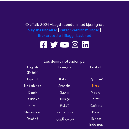
©
uTalk
2026 - Lagd i London med kjærlighet
Salgsbetingelser
|
Personverninnstillinger
|
Brukerstøtte
|
Blogg
|
Last ned
Les denne nettsiden på:
English
Français
Deutsch
(British)
Español
Italiano
Русский
Nederlands
Svenska
Norsk
Dansk
Suomi
Magyar
Ελληνικά
Türkçe
עברית
中文
日本語
Čeština
Slovenčina
Български
Polski
Română
فارسی (ایران)
Bahasa
Indonesia