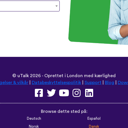
©
uTalk
2026 - Oprettet i London med kærlighed
gelser & vilkår
|
Databeskyttelsespolitik
|
Support
|
Blog
|
Dow
Browse dette sted på:
Deutsch
Español
Norsk
Dansk