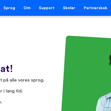
Sprog
Om
Support
Skoler
Partnerskab
at!
 på alle vores sprog.️
 i lang tid.
s.