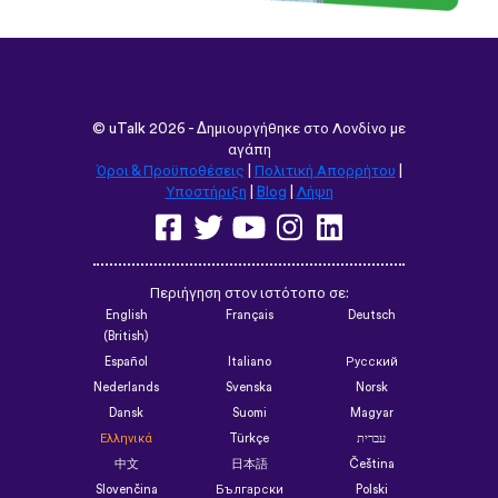
©
uTalk
2026 - Δημιουργήθηκε στο Λονδίνο με
αγάπη
Όροι & Προϋποθέσεις
|
Πολιτική Απορρήτου
|
Υποστήριξη
|
Blog
|
Λήψη
Περιήγηση στον ιστότοπο σε:
English
Français
Deutsch
(British)
Español
Italiano
Русский
Nederlands
Svenska
Norsk
Dansk
Suomi
Magyar
Ελληνικά
Türkçe
עברית
中文
日本語
Čeština
Slovenčina
Български
Polski