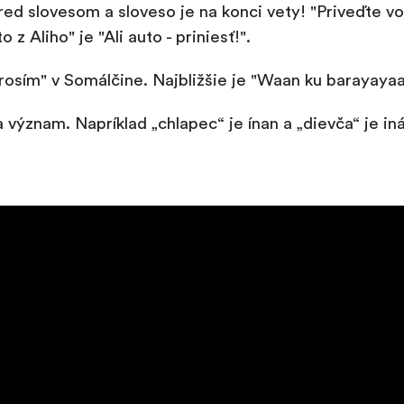
d slovesom a sloveso je na konci vety! "Priveďte vozi
 z Aliho" je "Ali auto - priniesť!".
prosím" v Somálčine. Najbližšie je "Waan ku barayayaa
význam. Napríklad „chlapec“ je ínan a „dievča“ je in