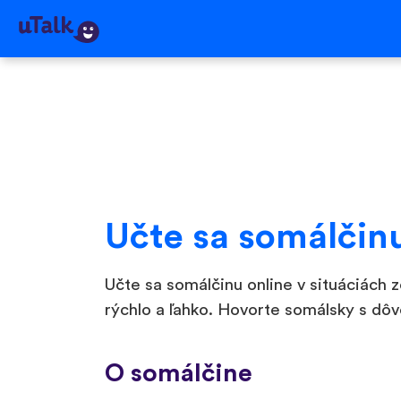
Učte sa somálčin
Učte sa somálčinu online v situáciách
rýchlo a ľahko. Hovorte somálsky s dôv
O somálčine