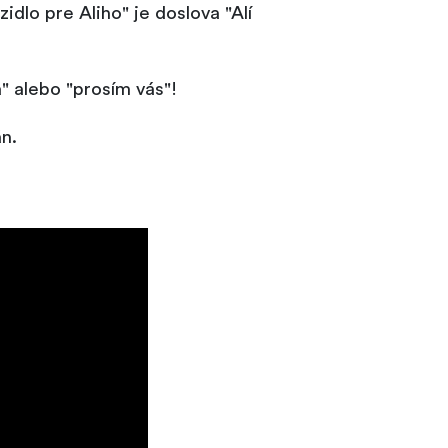
dlo pre Aliho" je doslova "Alí
" alebo "prosím vás"!
án.