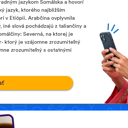
úradným jazykom Somálska a hovorí
ský jazyk, ktorého najbližším
 v Etiópii. Arabčina ovplyvnila
 iné slová pochádzajú z taliančiny a
somálčiny: Severná, na ktorej je
r- ktorý je vzájomne zrozumiteľný
omne zrozumiteľný s ostatnými
ať