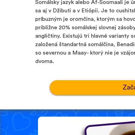
Somálsky jazyk alebo Af-Soomaali je 
sa aj v Džibuti a v Etiópii. Je to cushit
príbuzným je oromčina, ktorým sa hovorí
približne 20% somálskej slovnej zásoby,
angličtiny. Existujú tri hlavné varianty 
založená štandartná somálčina, Benadi
so severnou a Maay- ktorý nie je vzáj
dvoma.
Zač