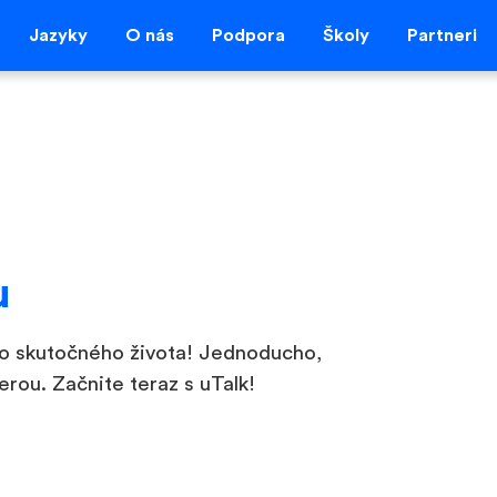
Jazyky
O nás
Podpora
Školy
Partneri
u
 zo skutočného života! Jednoducho,
erou. Začnite teraz s uTalk!