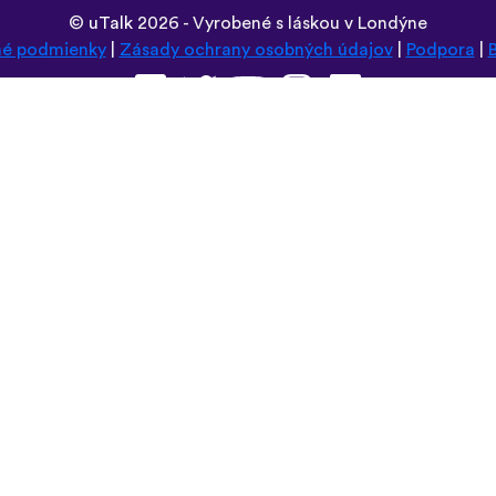
©
uTalk
2026 - Vyrobené s láskou v Londýne
é podmienky
|
Zásady ochrany osobných údajov
|
Podpora
|
Prehliadnite si túto stránku v:
Deutsch
Español
Norsk
Dansk
עברית
中文
Polski
Română
한국어
Português do Brasil
Монгол
Azərbaycan dili