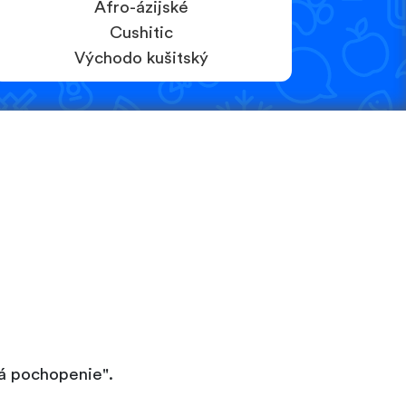
Afro-ázijské
Cushitic
Východo kušitský
má pochopenie".