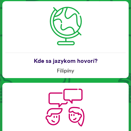
Kde sa jazykom hovorí?
Filipíny