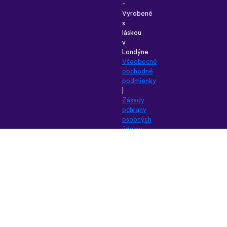
-
Vyrobené
s
láskou
v
Londýne
Všeobecné
obchodné
podmienky
|
Zásady
ochrany
osobných
údajov
|
Podpora
|
Blog
|
Stiahnuť&nbsp;