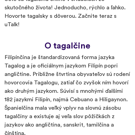
skutočného života! Jednoducho, rýchlo a ľahko.
Hovorte tagalsky s dôverou. Začnite teraz s
uTalk!
O tagalčine
Filipínčina je štandardizovaná forma jazyka
Tagalog a je oficiálnym jazykom Filipín popri
angličtine. Približne štvrtina obyvateľov sú rodení
hovorcovia Tagalogu, zatiaľ čo zvyšok ním hovorí
ako druhým jazykom. Súvisí s mnohými ďalšími
182 jazykmi Filipín, najmä Cebuano a Hiligaynon.
Španielčina mala veľký vplyv na slovnú zásobu
tagalčiny a existuje aj veľa slov pôžičkách z
jazykov ako angličtina, sanskrit, tamilčina a
čínština.