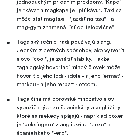
jednoduchým pridaním predpony. 'Kape'
je "káva" a magkape je "piť kávu". Taxi sa
môže stať magtaxi - "jazdiť na taxi" - a
mag-gym znamená "ísť do telocvične"!
Tagalský rečníci radi používajú slang.
Jedným z bežných spôsobov, ako vytvoriť
slovo "cool", je zvrátiť slabiky. Takže
tagalogský hovoriaci mladý človek môže
hovoriť o jeho lodi - idole - s jeho 'ermat' -
matkou - a jeho 'erpat' - otcom.
Tagalčina má obrovské množstvo slov
vypožičaných zo španielčiny a angličtiny,
ktoré sa niekedy spájajú - napríklad boxer
je 'boksingero' z anglického "boxu" a
španielskeho "-ero".