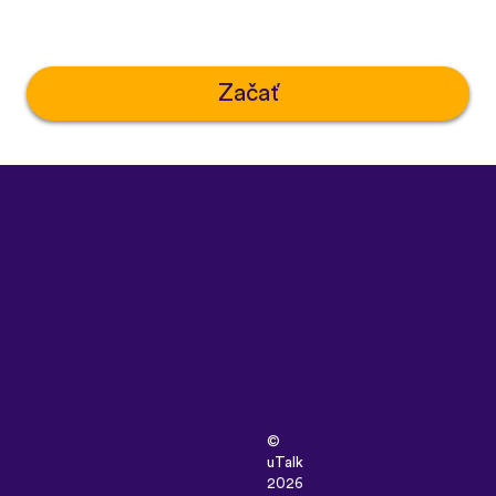
Začať
©
uTalk
2026