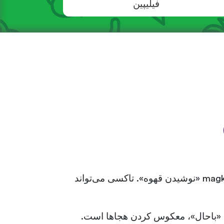
فیلیپین
هر اسم می‌تواند با افزودن یک پیشوند به یک عمل تبدیل شود. Kape به معنی «قهوه» است و magkape «نوشیدن قهوه». تاکسی می‌تواند
لمه «باحال»، معکوس کردن هجاها است.