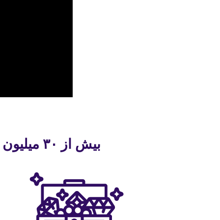
بیش از ۳۰ میلیون نفر با کمک uTalk آموختن یک زبان جدید را شروع کرده‌اند