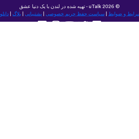
©
2026 - تهیه شده در لندن با یک دنیا عشق
uTalk
رایط و ضوابط
|
سیاست حفظ حریم خصوصی
|
پشتیبانی
|
بلاگ
|
دانلو
مرور این سایت در:
Español
Deutsch
Dansk
Norsk
עברית
中文
Română
Polski
Português do Brasil
한국어
Azərbaycan dili
Монгол