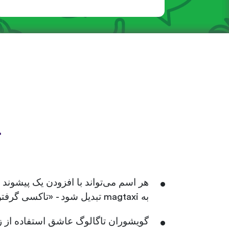
ح
به magtaxi تبدیل شود - «تاکسی گرفتن» - و mag-gym به معنای «رفتن به باشگاه» است!
گویشوران تاگالوگ عاشق استفاده از زب