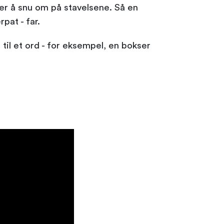
' er å snu om på stavelsene. Så en
rpat - far.
il et ord - for eksempel, en bokser