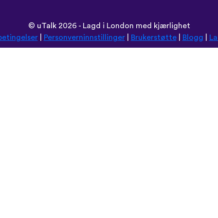
©
uTalk
2026 - Lagd i London med kjærlighet
betingelser
|
Personverninnstillinger
|
Brukerstøtte
|
Blogg
|
La
Les denne nettsiden på:
Deutsch
Español
Norsk
Dansk
עברית
中文
Polski
Română
한국어
Português do Brasil
Монгол
Azərbaycan dili