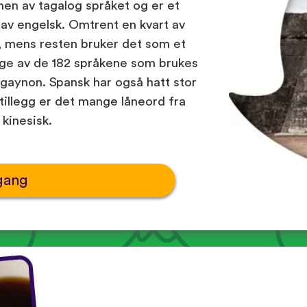
nen av tagalog språket og er et
n av engelsk. Omtrent en kvart av
, mens resten bruker det som et
ge av de 182 språkene som brukes
igaynon. Spansk har også hatt stor
i tillegg er det mange låneord fra
 kinesisk.
gang