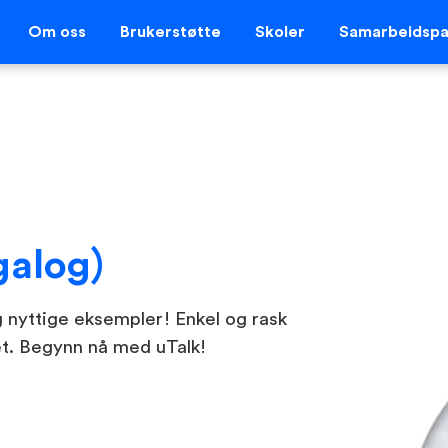
Om oss
Brukerstøtte
Skoler
Samarbeidspa
galog)
g nyttige eksempler! Enkel og rask
et. Begynn nå med uTalk!