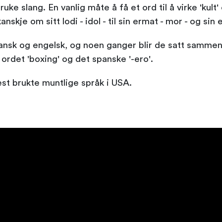
ke slang. En vanlig måte å få et ord til å virke 'kult
skje om sitt lodi - idol - til sin ermat - mor - og sin e
nsk og engelsk, og noen ganger blir de satt sammen t
ordet 'boxing' og det spanske '-ero'.
est brukte muntlige språk i USA.