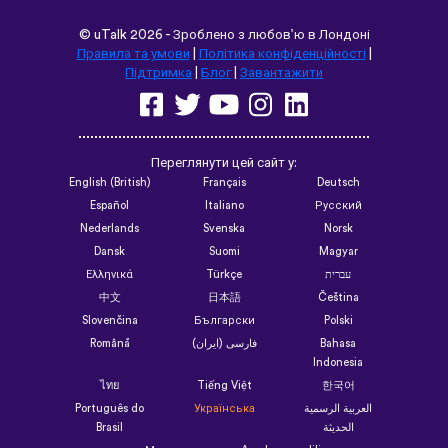
©
uTalk
2026 - Зроблено з любов’ю в Лондоні
Правила та умови
|
Політика конфіденційності
|
Підтримка
|
Блог
|
Завантажити
Переглянути цей сайт у:
English (British)
Français
Deutsch
Español
Italiano
Русский
Nederlands
Svenska
Norsk
Dansk
Suomi
Magyar
Ελληνικά
Türkçe
עברית
中文
日本語
Čeština
Slovenčina
Български
Polski
Română
فارسی (ایران)
Bahasa
Indonesia
ไทย
Tiếng Việt
한국어
Português do
Українська
العربية الرسمية
Brasil
الحديثة