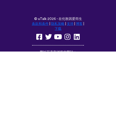
用以下语言浏览此网站：
English
Français
Deutsch
(British)
Español
Italiano
Русский
Nederlands
Svenska
Norsk
Dansk
Suomi
Magyar
Ελληνικά
Türkçe
עברית
中文
日本語
Čeština
Slovenčina
Български
Polski
Română
فارسی
Bahasa
(ایران)
Indonesia
ไทย
Tiếng
한국어
Việt
Português
Українська
العربية
do Brasil
الرسمية
الحديثة
Монгол
Azərbaycan
dili