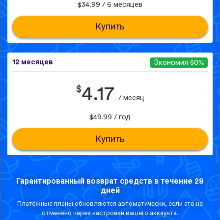
$34.99 / 6 месяцев
Купить
12 месяцев
Экономия 50%
$
4.17
/ месяц
$49.99 / год
Купить
Гарантированный возврат средств в течение 28
дней
Платёжные планы обновляются автоматически, если это не
отменено через настройки вашего аккаунта.