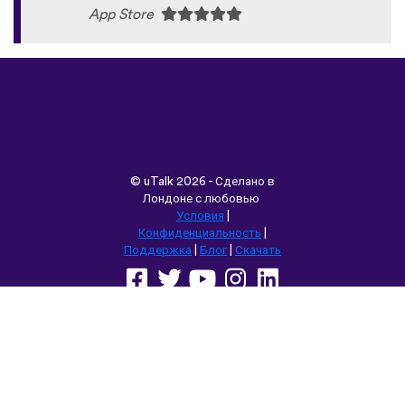
App Store
©
uTalk
2026 - Сделано в
Лондоне с любовью
Условия
|
Конфиденциальность
|
Поддержка
|
Блог
|
Скачать
Выбрать другой язык сайта:
English
Français
Deutsch
(British)
Español
Italiano
Русский