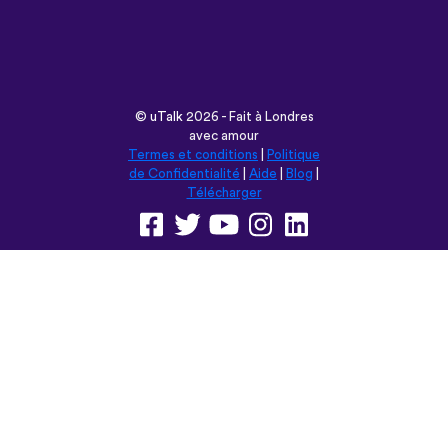
©
uTalk
2026 - Fait à Londres
avec amour
Termes et conditions
|
Politique
de Confidentialité
|
Aide
|
Blog
|
Télécharger
Parcourir ce site en:
English
Français
Deutsch
(British)
Español
Italiano
Русский
Nederlands
Svenska
Norsk
Dansk
Suomi
Magyar
Ελληνικά
Türkçe
עברית
中文
日本語
Čeština