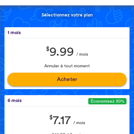
Sélectionnez votre plan
1 mois
$
9.99
/ mois
Annuler à tout moment
Acheter
6 mois
Économisez 30%
$
7.17
/ mois