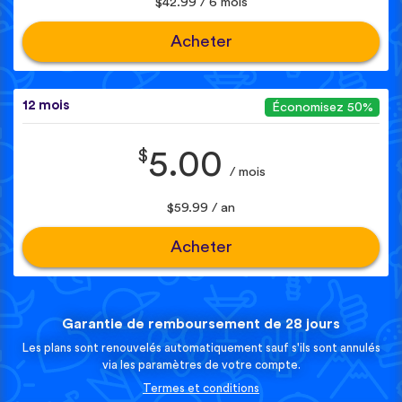
$42.99 / 6 mois
Acheter
12 mois
Économisez 50%
$
5.00
/ mois
$59.99 / an
Acheter
Garantie de remboursement de 28 jours
Les plans sont renouvelés automatiquement sauf s'ils sont annulés
via les paramètres de votre compte.
Termes et conditions