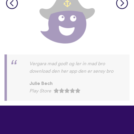
Vergara mad godt og ler in mad bro
download den her app den er sensy bro
Julie Bech
Play Store