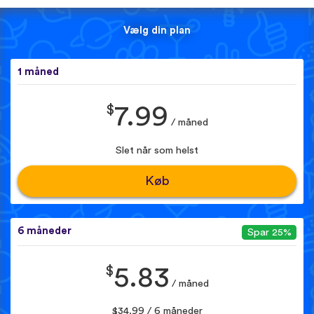
Vælg din plan
1 måned
$
7.99
/ måned
Slet når som helst
Køb
6 måneder
Spar 25%
$
5.83
/ måned
$34.99 / 6 måneder