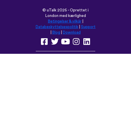
©
uTalk
2026 - Oprettet i
London med kærlighed
Betingelser & vilkår
|
Databeskyttelsespolitik
|
Support
|
Blog
|
Download
Browse dette sted på:
English
Français
Deutsch
(British)
Español
Italiano
Русский
Nederlands
Svenska
Norsk
Dansk
Suomi
Magyar
Ελληνικά
Türkçe
עברית
中文
日本語
Čeština
Slovenčina
Български
Polski
Română
فارسی
Bahasa
(ایران)
Indonesia
ไทย
Tiếng
한국어