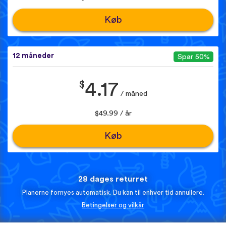
Køb
12 måneder
Spar 50%
$
4.17
/ måned
$49.99 / år
Køb
28 dages returret
Planerne fornyes automatisk. Du kan til enhver tid annullere.
Betingelser og vilkår