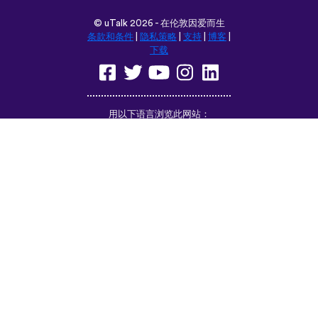
©
uTalk
2026 - 在伦敦因爱而生
条款和条件
|
隐私策略
|
支持
|
博客
|
下载
用以下语言浏览此网站：
English
Français
Deutsch
(British)
Español
Italiano
Русский
Nederlands
Svenska
Norsk
Dansk
Suomi
Magyar
Ελληνικά
Türkçe
עברית
中文
日本語
Čeština
Slovenčina
Български
Polski
Română
فارسی
Bahasa
(ایران)
Indonesia
ไทย
Tiếng
한국어
Việt
Português
Українська
العربية