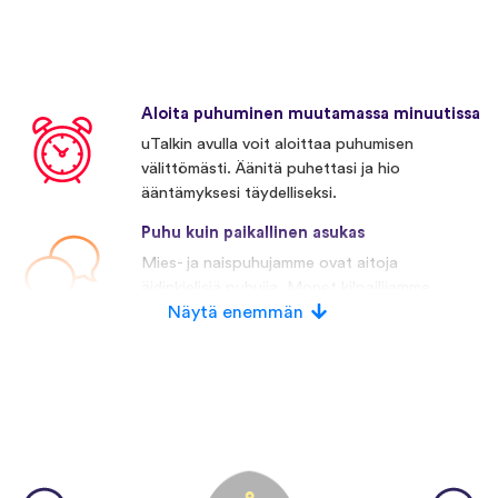
Aloita puhuminen muutamassa minuutissa
uTalkin avulla voit aloittaa puhumisen
välittömästi. Äänitä puhettasi ja hio
ääntämyksesi täydelliseksi.
Puhu kuin paikallinen asukas
Mies- ja naispuhujamme ovat aitoja
äidinkielisiä puhujia. Monet kilpailijamme
käyttävät keinotekoista puhetta.
Näytä enemmän