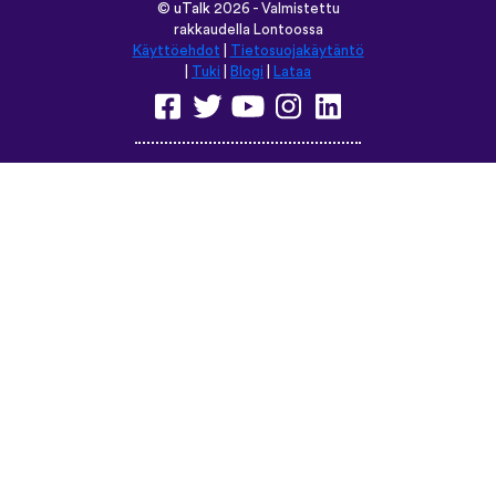
©
uTalk
2026 - Valmistettu
rakkaudella Lontoossa
Käyttöehdot
|
Tietosuojakäytäntö
|
Tuki
|
Blogi
|
Lataa
Selaa tätä sivustoa kielellä:
English
Français
Deutsch
(British)
Español
Italiano
Русский
Nederlands
Svenska
Norsk
Dansk
Suomi
Magyar
Ελληνικά
Türkçe
עברית
中文
日本語
Čeština
Slovenčina
Български
Polski
Română
فارسی
Bahasa
(ایران)
Indonesia
ไทย
Tiếng
한국어
Việt
Português
Українська
العربية