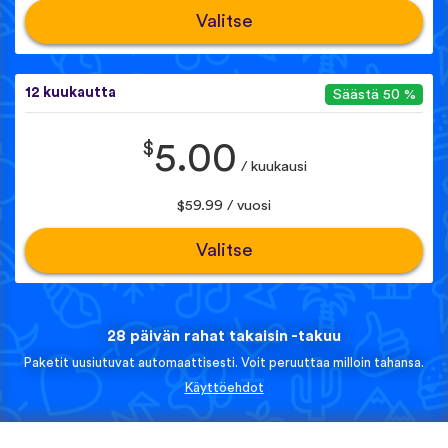
Valitse
12 kuukautta
Säästä 50 %
$
5.00
/ kuukausi
$59.99 / vuosi
Valitse
28 päivän rahat takaisin -takuu
Paketit uusiutuvat automaattisesti. Voit peruuttaa milloin tahansa.
Käyttöehdot