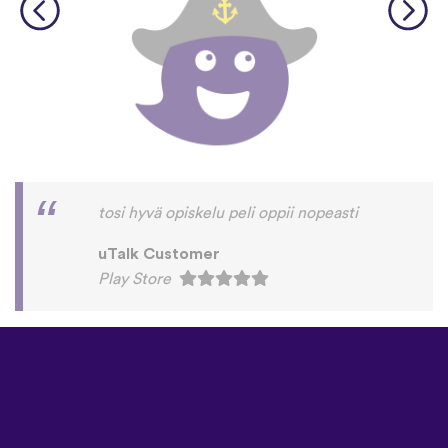
tosi hyvä opiskelu peli oppii nopeasti
uTalk Customer
Play Store