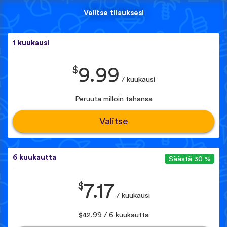
Valitse tilauksesi
1 kuukausi
$
9.99
/ kuukausi
Peruuta milloin tahansa
Valitse
6 kuukautta
Säästä 30 %
$
7.17
/ kuukausi
$42.99 / 6 kuukautta