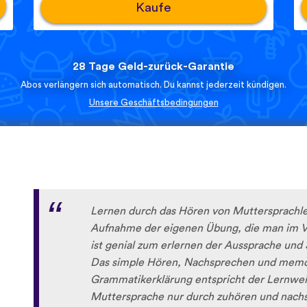
Kaufe
28 Tage Geld-zurück-Garantie
Abos verlängern sich automatisch. Du kannst jederzeit kündigen.
Unsere Geschäftsbedingungen
Lernen durch das Hören von Muttersprachle
Aufnahme der eigenen Übung, die man im V
ist genial zum erlernen der Aussprache und
Das simple Hören, Nachsprechen und memor
Grammatikerklärung entspricht der Lernweis
Muttersprache nur durch zuhören und nachsp