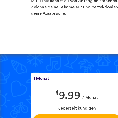
Mit uTalk kannst du von Anfang an sprechen
Zeichne deine Stimme auf und perfektionier
deine Aussprache.
1 Monat
$
9.99
/ Monat
Jederzeit kündigen