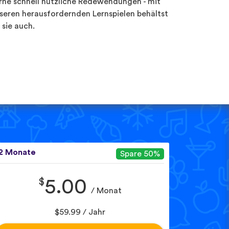
rne schnell nützliche Redewendungen - mit
seren herausfordernden Lernspielen behältst
 sie auch.
2 Monate
Spare 50%
$
5.00
/ Monat
$59.99 / Jahr