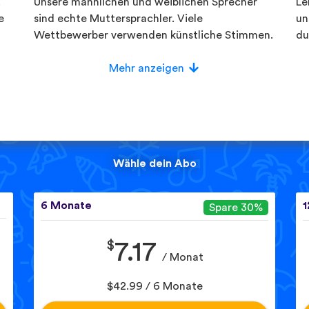
.
Unsere männlichen und weiblichen Sprecher
Le
e
sind echte Muttersprachler. Viele
un
Wettbewerber verwenden künstliche Stimmen.
du
Mehr anzeigen
Wähle dein Abo
6 Monate
1
Spare 30%
$
7.17
/ Monat
$42.99 / 6 Monate