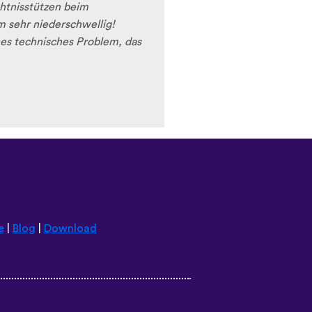
chtnisstützen beim
 sehr niederschwellig!
nes technisches Problem, das
e
|
Blog
|
Download