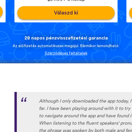
Válaszd ki
28 napos pénzvisszafizetési garancia
Az előfizetés automatikusan megújul. Bármikor lemondható.
Szerződéses feltételek
I’m SOOOOO grateful, you are literally th
African languages !!!!! I recently took a DNA 
reconnect with my African roots and it’s so h
languages other than Swahili on the internet
easily accessible… the fact that you have 