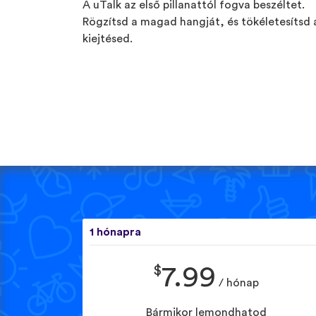
A uTalk az első pillanattól fogva beszéltet.
Rögzítsd a magad hangját, és tökéletesítsd 
kiejtésed.
1 hónapra
$
7.99
/ hónap
Bármikor lemondhatod