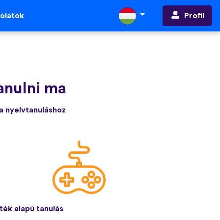
Profil
olatok
tanulni ma
 a nyelvtanuláshoz
ték alapú tanulás