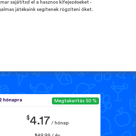
mar sajátítsd el a hasznos kifejezéseket -
galmas játékaink segítenek rögzíteni őket.
2 hónapra
Megtakarítás 50 %
$
4.17
/ hónap
$49.99 / év