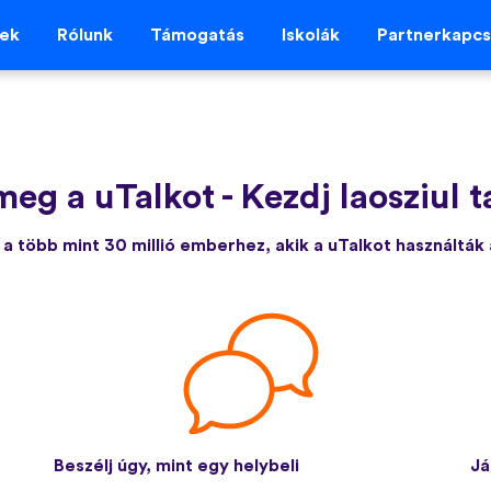
vek
Rólunk
Támogatás
Iskolák
Partnerkapcs
meg a uTalkot
-
Kezdj laosziul 
a több mint 30 millió emberhez, akik a uTalkot használták
Beszélj úgy, mint egy helybeli
Já