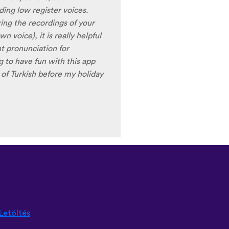
 Lingala, Yoruba , Zulu ,
ames are very interactive,
t offer a great virtual
erfect for beginners!!! Ps:
n the future?
😍
😍
😍
they
nd Ghana :D Thanks
🙏
😊
Letöltés