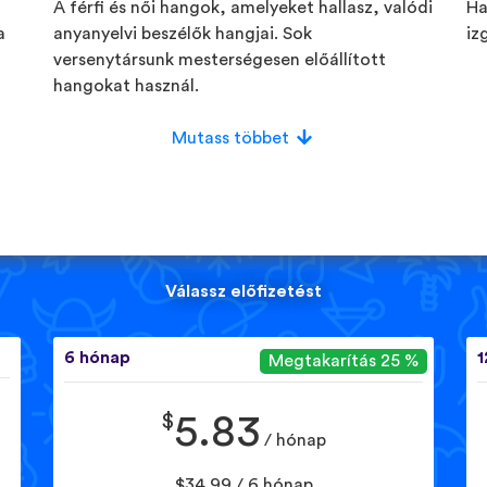
A férfi és női hangok, amelyeket hallasz, valódi
Ha
a
anyanyelvi beszélők hangjai. Sok
iz
versenytársunk mesterségesen előállított
hangokat használ.
Mutass többet
Válassz előfizetést
6 hónap
1
Megtakarítás 25 %
$
5.83
/ hónap
$34.99 / 6 hónap