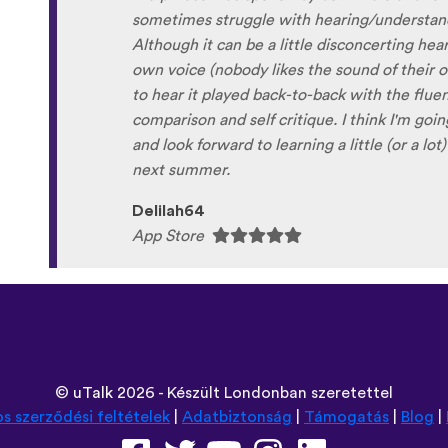
so happy because of you, I’ll be able to learn
Xhosa !!! Thank you x10000000 ! And your g
fun and the vocabulary words that you sugges
immersion / introduction to the language :) p
Are you planing to add Ewe , Fon and Akan i
are the official languages of Benin, Togo a
Sunshiiiine_004
App Store
©
uTalk
2026 - Készült Londonban szeretettel
os szerződési feltételek
|
Adatbiztonság
|
Támogatás
|
Blog
|