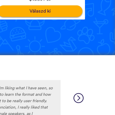
Válaszd ki
e only app who has SO MANY
test and I really want to
ard to find African
 and the resources aren’t
So many languages makes me