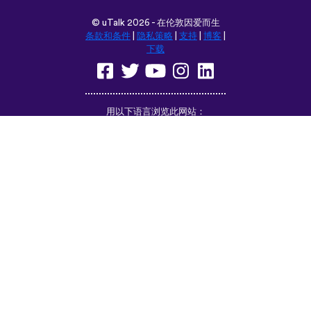
©
uTalk
2026 - 在伦敦因爱而生
条款和条件
|
隐私策略
|
支持
|
博客
|
下载
用以下语言浏览此网站：
English
Français
Deutsch
(British)
Español
Italiano
Русский
Nederlands
Svenska
Norsk
Dansk
Suomi
Magyar
Ελληνικά
Türkçe
עברית
中文
日本語
Čeština
Slovenčina
Български
Polski
Română
فارسی
Bahasa
(ایران)
Indonesia
ไทย
Tiếng
한국어
Việt
Português
Українська
العربية