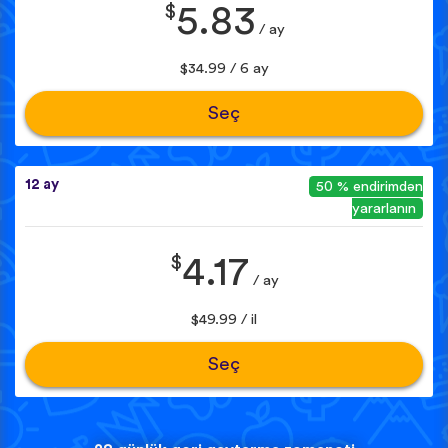
$
5.83
/ ay
$34.99 / 6 ay
Seç
12 ay
50 % endirimdən
yararlanın
$
4.17
/ ay
$49.99 / il
Seç