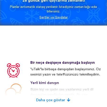
28 günlük geri qaytarma zəmanəti
Planlar avtomatik olaraq yenilənir. İstədiyiniz zaman ləğv edə
bilərsiniz.
Şərtlər və Qaydalar
Bir neçə dəqiqəyə danışmağa başlayın
"uTalk"la birbaşa danışıqdan başlayırsınız. Öz
səsinizi yazın və tələffüzünüzü təkmilləşdirin.
Yerli kimi danışın
Bizim kişi və qadın səs yazılarımız yerli dil
daşıyıcıları tərəfindən yazılıb. Bir çox
iştirakçıların səsi redaktə olunub.
Daha çox göstər