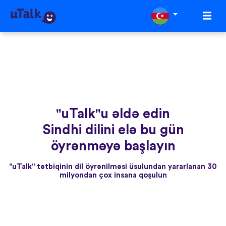
"uTalk"u əldə edin
Sindhi dilini elə bu gün
öyrənməyə başlayın
"uTalk" tətbiqinin dil öyrənilməsi üsulundan yararlanan 30
milyondan çox insana qoşulun