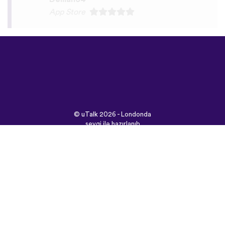
©
uTalk
2026 - Londonda
sevgi ilə hazırlanıb
Şərtlər və Qaydalar
|
Məxfilik Siyasəti
|
Dəstək
|
Bloq
|
Yüklə
Saytı burada açın:
English
Français
Deutsch
(British)
Español
Italiano
Русский
Nederlands
Svenska
Norsk
Dansk
Suomi
Magyar
Ελληνικά
Türkçe
עברית