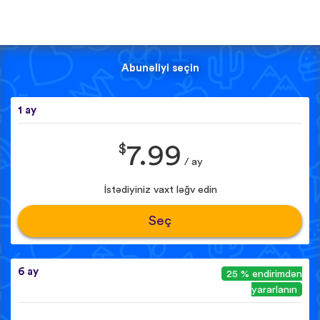
Abunəliyi seçin
1 ay
$
7.99
/ ay
İstədiyiniz vaxt ləğv edin
Seç
6 ay
25 % endirimdən
yararlanın