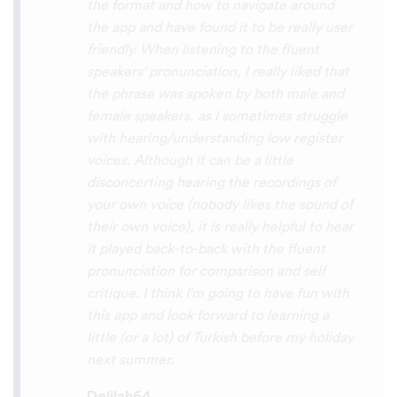
So many languages makes me so happy
because of you, I’ll be able to learn
Lingala, Yoruba , Zulu , Xhosa !!! Thank
you x10000000 ! And your games are very
interactive, fun and the vocabulary words
that you suggest offer a great virtual
immersion / introduction to the language
:) perfect for beginners!!! Ps: Are you
planing to add Ewe , Fon and Akan in the
future?
😍
😍
😍
they are the official
languages of Benin, Togo and Ghana :D
Thanks
🙏
😊
Sunshiiiine_004
App Store