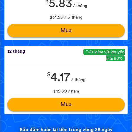
$
5.83
/ tháng
$34.99 / 6 tháng
Mua
12 tháng
Tiết kiệm với khuyến
mãi 50%
$
4.17
/ tháng
$49.99 / năm
Mua
Bảo đảm hoàn lại tiền trong vòng 28 ngày