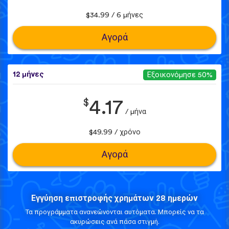
$34.99 / 6 μήνες
Αγορά
12 μήνες
Εξοικονόμησε 50%
$
4.17
/ μήνα
$49.99 / χρόνο
Αγορά
Εγγύηση επιστροφής χρημάτων 28 ημερών
Τα προγράμματα ανανεώνονται αυτόματα. Μπορείς να τα
ακυρώσεις ανά πάσα στιγμή.