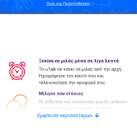
Όροι και Προϋποθέσεις
Ξεκίνα να μιλάς μέσα σε λίγα λεπτά
Το uTalk σε κάνει να μιλάς από την αρχή.
Ηχογράφησε τον εαυτό σου και
τελειοποίησε την προφορά σου.
Μίλησε σαν ντόπιος
Οι ανδρικές και γυναικείες φωνές ανήκουν
σε πραγματικούς ομιλητές. Πολλοί
Εμφάνιση περισσότερων
ανταγωνιστές χρησιμοποιούν τεχνητές
φωνές.