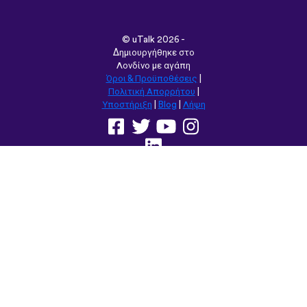
©
uTalk
2026 -
Δημιουργήθηκε στο
Λονδίνο με αγάπη
Όροι & Προϋποθέσεις
|
Πολιτική Απορρήτου
|
Υποστήριξη
|
Blog
|
Λήψη
Περιήγηση στον
ιστότοπο σε:
English
Français
Deutsch
(British)
Español
Italiano
Русский
Nederlands
Svenska
Norsk
Dansk
Suomi
Magyar
Ελληνικά
Türkçe
עברית
中文
日本
Čeština