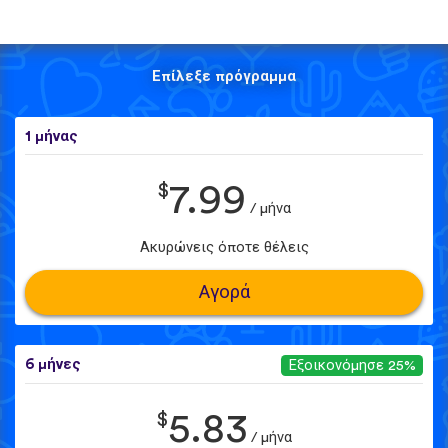
Επίλεξε πρόγραμμα
1 μήνας
$
7.99
/ μήνα
Ακυρώνεις όποτε θέλεις
Αγορά
6 μήνες
Εξοικονόμησε 25%
$
5.83
/ μήνα