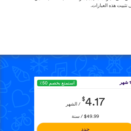
 تثبيت هذه العبارات.
هر
استمتع بخصم 50٪
$
4.17
/ الشهر
$49.99 / سنة
حدد