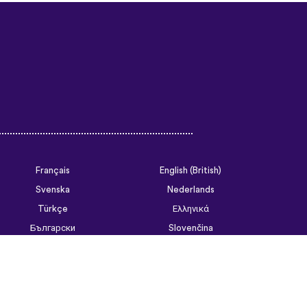
Français
English (British)
Svenska
Nederlands
Türkçe
Ελληνικά
Български
Slovenčina
Tiếng Việt
ไทย