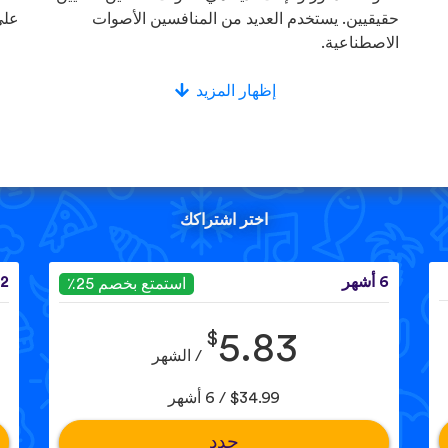
حقيقيين. يستخدم العديد من المنافسين الأصوات
على
الاصطناعية.
إظهار المزيد
اختر اشتراكك
6 أشهر
12 ش
استمتع بخصم 25٪
$
5.83
/ الشهر
$34.99 / 6 أشهر
حدد