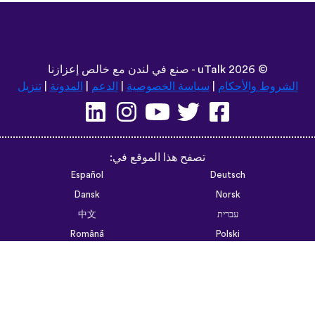
©
2026 - صنع في لندن مع خالص إعزازنا
uTalk
الشروط والأحكام
|
سياسة الخصوصية
|
الدعم
|
المدونة
|
تنزيل
تصفح هذا الموقع في:
Español
Deutsch
Dansk
Norsk
עברית
中文
Română
Polski
Português do Brasil
한국어
Azərbaycan dili
Монгол