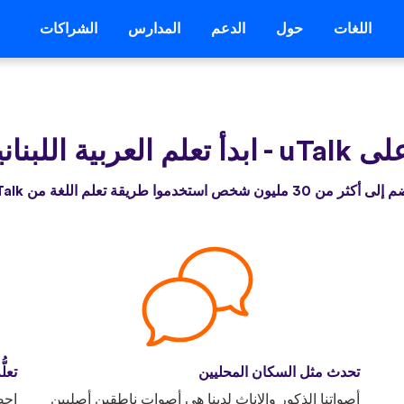
اللغات
حول
الدعم
المدارس
الشراكات
uTalk
-
ابدأ تعلم العربية اللبنان
أكثر من 30 مليون شخص استخدموا طريقة تعلم اللغة من uTalk
تحدث مثل السكان المحليين
تعلّ
أصواتنا الذكور والإناث لدينا هي أصوات ناطقين أصليين
احص