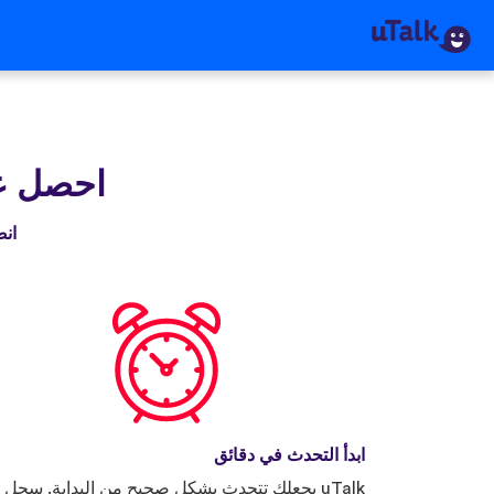
احصل على 
انضم إلى 
ابدأ التحدث في دقائق
uTalk يجعلك تتحدث بشكل صحيح من البداية. سجل