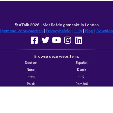
©
uTalk
2026 - Met liefde gemaakt in Londen
lgemene Voorwaarden
|
Privacybeleid
|
Hulp
|
Blog
|
Downlo
Browse deze website in:
Deutsch
Español
Norsk
Dansk
עברית
中文
Polski
Română
한국어
Português do Brasil
Монгол
Azərbaycan dili