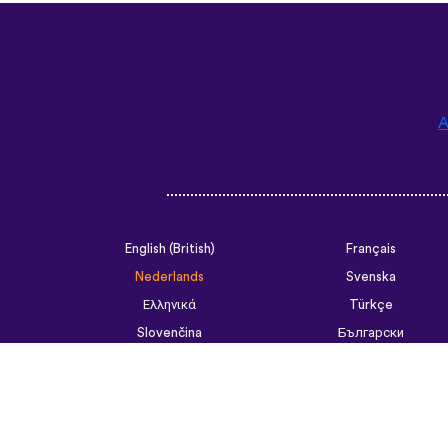
A
English (British)
Français
Nederlands
Svenska
Ελληνικά
Türkçe
Slovenčina
Български
ไทย
Tiếng Việt