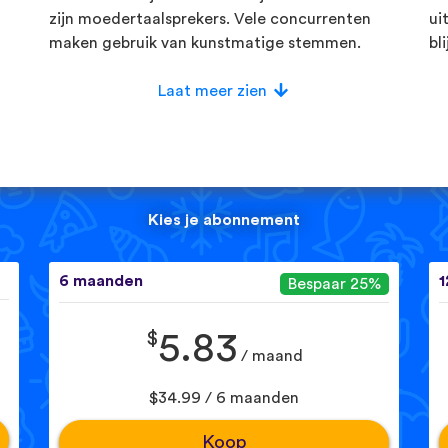
zijn moedertaalsprekers. Vele concurrenten
ui
maken gebruik van kunstmatige stemmen.
bl
Laat meer zien
Kies je abonnement
6 maanden
1
Bespaar 25%
$
5.83
/ maand
$34.99 / 6 maanden
Koop