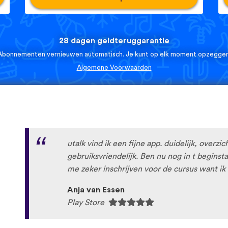
28 dagen geldteruggarantie
Abonnementen vernieuwen automatisch. Je kunt op elk moment opzeggen
Algemene Voorwaarden
utalk vind ik een fijne app. duidelijk, overzic
gebruiksvriendelijk. Ben nu nog in t begins
me zeker inschrijven voor de cursus want ik 
Anja van Essen
Play Store