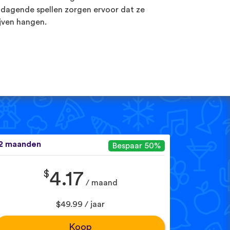
tdagende spellen zorgen ervoor dat ze
ijven hangen.
2 maanden
Bespaar 50%
$
4.17
/ maand
$49.99 / jaar
Koop