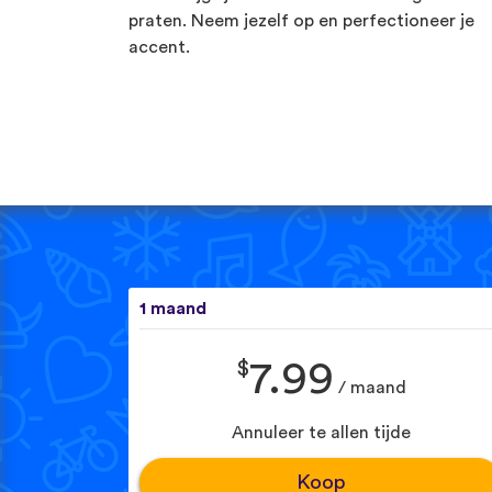
praten. Neem jezelf op en perfectioneer je
accent.
1 maand
$
7.99
/ maand
Annuleer te allen tijde
Koop