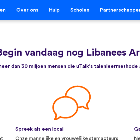
len
Over ons
Hulp
Scholen
Partnerschappe
Begin vandaag nog Libanees Ara
e meer dan 30 miljoen mensen die uTalk's talenleermethode
Spreek als een local
Ga
et
Onze mannelijke en vrouwelijke stemacteurs
Ne