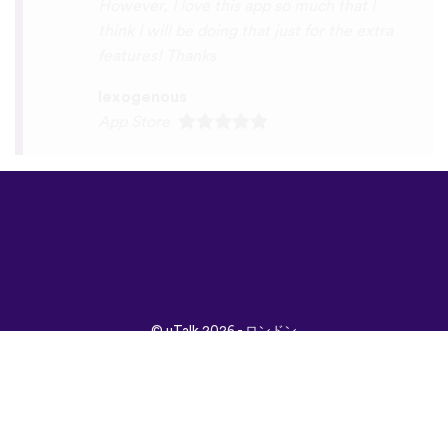
©
uTalk
2026 - ロンドン
で開発されました
取引条件
|
プライバシポ
リシー
|
サポート
|
ブロ
グ
|
ダウンロード
言語：
English
Français
Deutsch
(British)
Español
Italiano
Русский
Nederlands
Svenska
Norsk
Dansk
Suomi
Magyar
Ελληνικά
Türkçe
עברית
中文
日本
Čeština