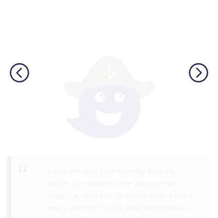
Although I only downloaded the app today,
I'm liking what I have seen, so far. I have
been playing around with it to try to learn
the format and how to navigate around
the app and have found it to be really user
friendly. When listening to the fluent
speakers' pronunciation, I really liked that
the phrase was spoken by both male and
female speakers, as I sometimes struggle