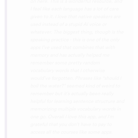
with hearing/understanding low register
voices. Although it can be a little
disconcerting hearing the recordings of
your own voice (nobody likes the sound of
their own voice), it is really helpful to hear
it played back-to-back with the fluent
pronunciation for comparison and self
critique. I think I'm going to have fun with
this app and look forward to learning a
little (or a lot) of Turkish before my holiday
next summer.
Delilah64
App Store