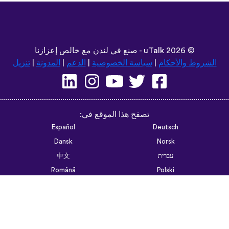
©
2026 - صنع في لندن مع خالص إعزازنا
uTalk
الشروط والأحكام
|
سياسة الخصوصية
|
الدعم
|
المدونة
|
تنزيل
تصفح هذا الموقع في:
Español
Deutsch
Dansk
Norsk
עברית
中文
Română
Polski
Português do Brasil
한국어
Azərbaycan dili
Монгол