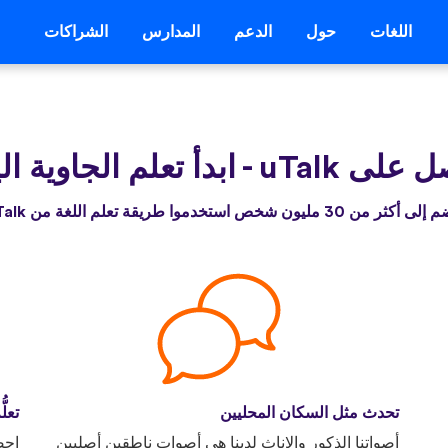
اللغات
حول
الدعم
المدارس
الشراكات
على uTalk
-
ابدأ تعلم الجاوية ال
أكثر من 30 مليون شخص استخدموا طريقة تعلم اللغة من uTalk
تحدث مثل السكان المحليين
تعلّ
أصواتنا الذكور والإناث لدينا هي أصوات ناطقين أصليين
احص