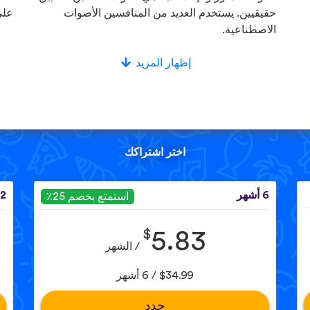
حقيقيين. يستخدم العديد من المنافسين الأصوات
على
الاصطناعية.
إظهار المزيد
اختر اشتراكك
6 أشهر
12 ش
استمتع بخصم 25٪
$
5.83
/ الشهر
$34.99 / 6 أشهر
حدد