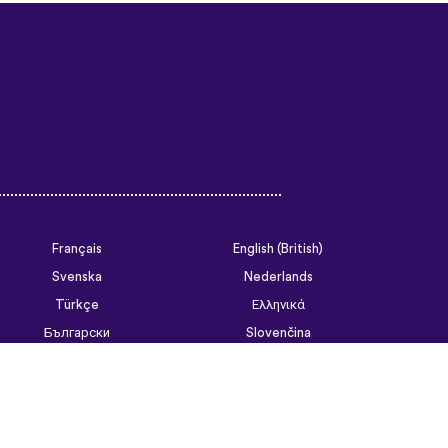
Français
English (British)
Svenska
Nederlands
Türkçe
Ελληνικά
Български
Slovenčina
Tiếng Việt
ไทย