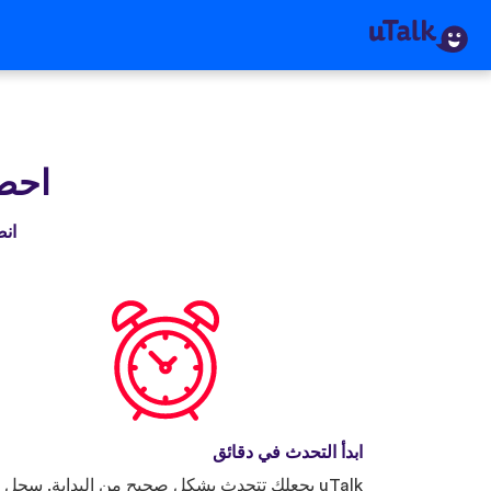
احصل 
انضم إلى 
ابدأ التحدث في دقائق
uTalk يجعلك تتحدث بشكل صحيح من البداية. سجل