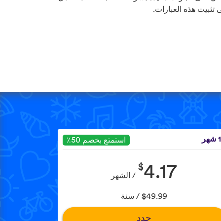
 تثبيت هذه العبارات.
هر
استمتع بخصم 50٪
$
4.17
/ الشهر
$49.99 / سنة
حدد