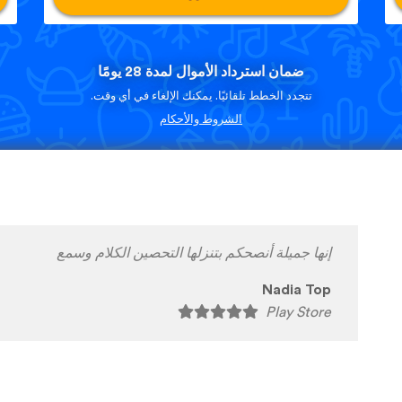
ضمان استرداد الأموال لمدة 28 يومًا
تتجدد الخطط تلقائيًا. يمكنك الإلغاء في أي وقت.
الشروط والأحكام
افضل تطبيق لغات في العالم
👍
♥
️🥰
🇷
🇹
🧿
💯
🥰
Nadiah Issa
Play Store