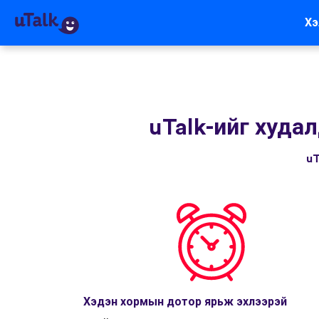
Хэ
uTalk-ийг худа
uT
Хэдэн хормын дотор ярьж эхлээрэй