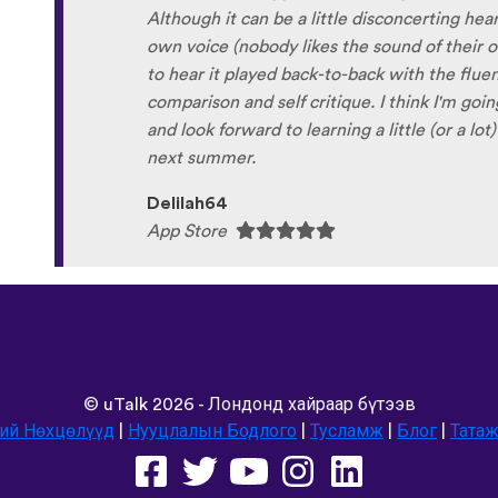
©
uTalk
2026 - Лондонд хайраар бүтээв
ий Нөхцөлүүд
|
Нууцлалын Бодлого
|
Тусламж
|
Блог
|
Татаж