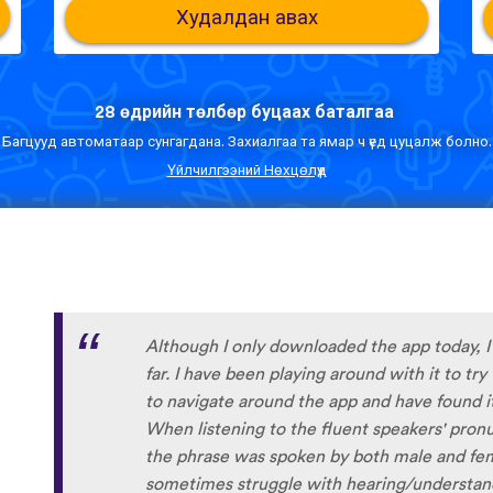
Худалдан авах
28 өдрийн төлбөр буцаах баталгаа
Багцууд автоматаар сунгагдана. Захиалгаа та ямар ч үед цуцалж болно.
Үйлчилгээний Нөхцөлүүд