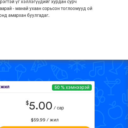
рэгтэй үг хэллэгүүдийг хурдан сурч
аарай - манай ухаан сорьсон тоглоомууд ой
онд амархан буулгадаг.
 жил
50 % хэмнээрэй
$
5.00
/ сар
$59.99 / жил