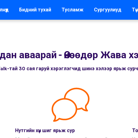
лнүүд
Бидний тухай
Тусламж
Сургуулиуд
Түн
лдан аваарай
-
Өнөөдөр Жава хэ
alk-тай 30 сая гаруй хэрэглэгчид шинэ хэлээр ярьж сур
Нутгийн хүн шиг ярьж сур
То