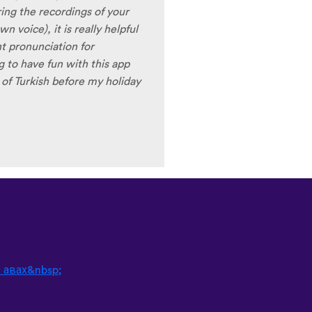
 авах&nbsp;