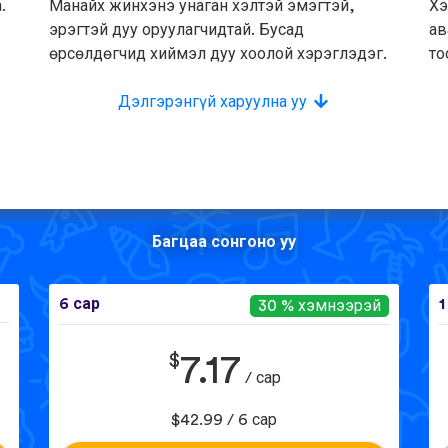
.
Манайх жинхэнэ унаган хэлтэй эмэгтэй,
Хэ
эрэгтэй дуу оруулагчидтай. Бусад
ав
өрсөлдөгчид хиймэл дуу хоолой хэрэглэдэг.
то
Дэлгэрэнгүй харуулна уу
Багцаа сонгоно уу
6 сар
1
30 % хэмнээрэй
$
7.17
/ сар
$42.99 / 6 сар