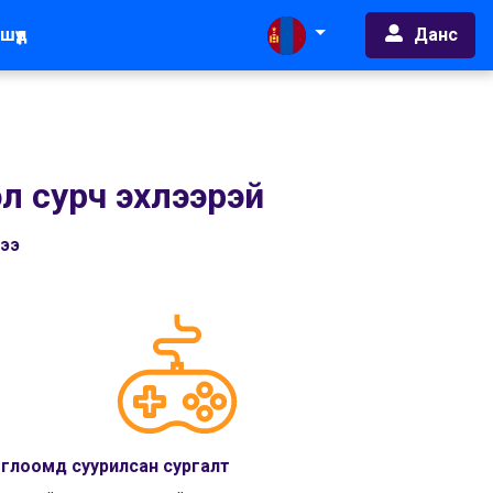
Данс
шүүд
л сурч эхлээрэй
чээ
глоомд суурилсан сургалт