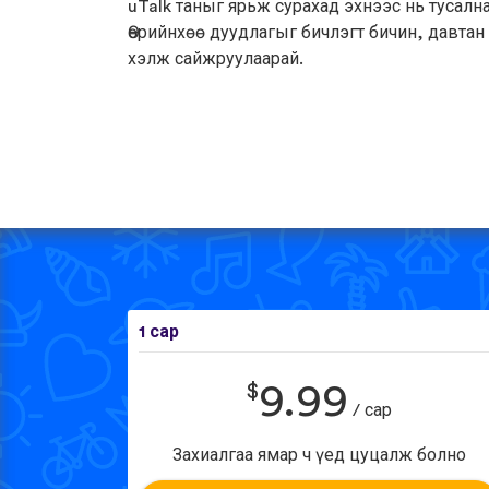
uTalk таныг ярьж сурахад эхнээс нь тусална
Өөрийнхөө дуудлагыг бичлэгт бичин, давтан
хэлж сайжруулаарай.
1 сар
$
9.99
/ сар
Захиалгаа ямар ч үед цуцалж болно