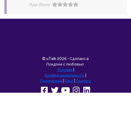
©
uTalk
2026 - Сделано в
Лондоне с любовью
Условия
|
Конфиденциальность
|
Поддержка
|
Блог
|
Скачать
Выбрать другой язык сайта:
English
Français
Deutsch
(British)
Español
Italiano
Русский
Nederlands
Svenska
Norsk
Dansk
Suomi
Magyar
Ελληνικά
Türkçe
עברית
中文
日本語
Čeština
Slovenčina
Български
Polski
Română
فارسی
Bahasa