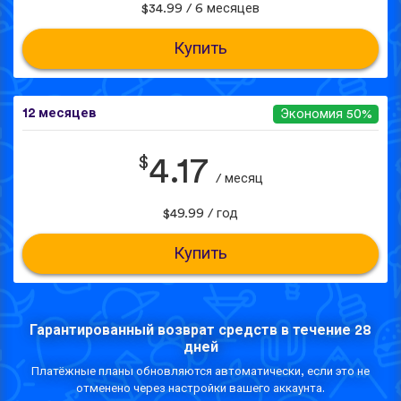
$34.99 / 6 месяцев
Купить
12 месяцев
Экономия 50%
$
4.17
/ месяц
$49.99 / год
Купить
Гарантированный возврат средств в течение 28
дней
Платёжные планы обновляются автоматически, если это не
отменено через настройки вашего аккаунта.