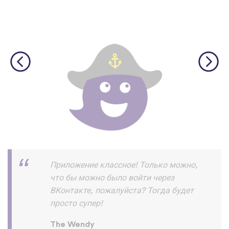
Скачал и прохожу уроки на ура!!! и
запоминаю их хорошо ! Пока все
отлично нет жалоб :) спасибо
разработчикам
Азик Имомов
App Store