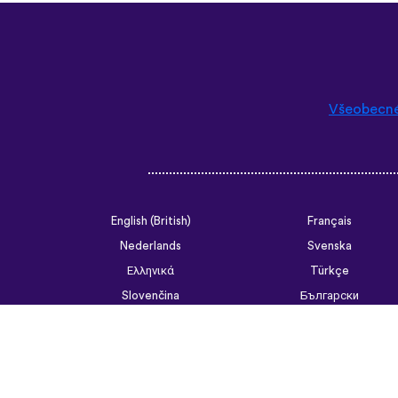
Všeobecn
English (British)
Français
Nederlands
Svenska
Ελληνικά
Türkçe
Slovenčina
Български
ไทย
Tiếng Việt