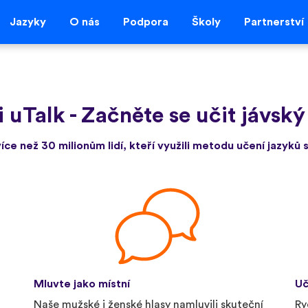
Jazyky
O nás
Podpora
Školy
Partnerství
i uTalk
-
Začněte se učit jávský
více než 30 milionům lidí, kteří využili metodu učení jazyků s
Mluvte jako místní
Uč
Naše mužské i ženské hlasy namluvili skuteční
Ry