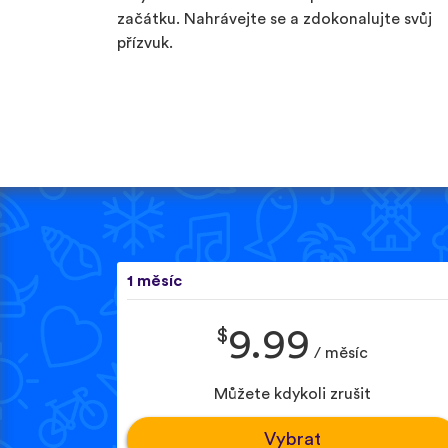
začátku. Nahrávejte se a zdokonalujte svůj
přízvuk.
1 měsíc
$
9.99
/ měsíc
Můžete kdykoli zrušit
Vybrat