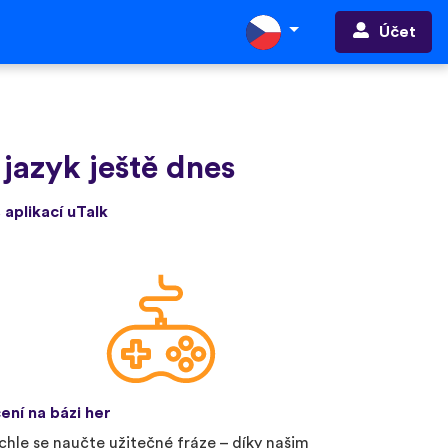
Účet
 jazyk ještě dnes
 aplikací uTalk
ení na bázi her
chle se naučte užitečné fráze – díky našim