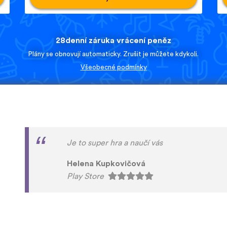
28denní záruka vrácení peněz
Plány se obnovují automaticky. Zrušit je můžete kdykoli.
Všeobecné podmínky
Vypadá dobře. Doporučuji.
Marti Pašek
Play Store