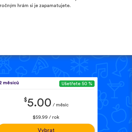
ročným hrám si je zapamatujete.
2 měsíců
Ušetřete 50 %
$
5.00
/ měsíc
$59.99 / rok
Vybrat