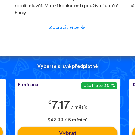
rodilí mluvčí. Mnozí konkurenti používají umělé
ná
hlasy.
Zobrazit více
Vyberte si své předplatné
6 měsíců
1
Ušetřete 30 %
$
7.17
/ měsíc
$42.99 / 6 měsíců
Vybrat