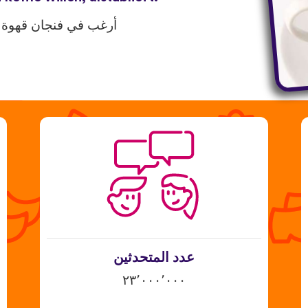
أرغب في فنجان قهوة 
عدد المتحدثين
٢٣٬٠٠٠٬٠٠٠