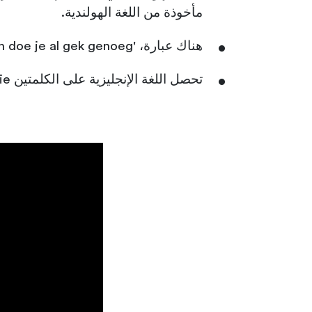
مأخوذة من اللغة الهولندية.
هناك عبارة، 'doe maar normaal, dan doe je al gek genoeg'، والتي تعني "تصرف بشكل طبيعي، لأن ذلك كان جنونيًا بما فيه الكفاية".
تحصل اللغة الإنجليزية على الكلمتين cookie "كوكي" و yacht "يخت" من اللغة الهولندية.