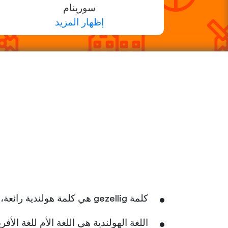
سورينام
إظهار المزيد
كلمة gezellig هي كلمة هولندية رائعة، تعني الارتياح والمرح والود والراحة في آنٍ واحد.