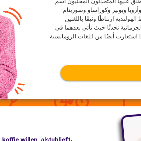
يطلق عليها المتحدثون المحليون اسم
جيكا وأروبا وبونير وكوراساو وسورينام
هولندية ارتباطًا وثيقًا باللغتين
الجرمانية تحدثًا حيث تأتي بعدهما في
ا استعارت أيضًا من اللغات الرومانسية
koffie willen, alstublieft.