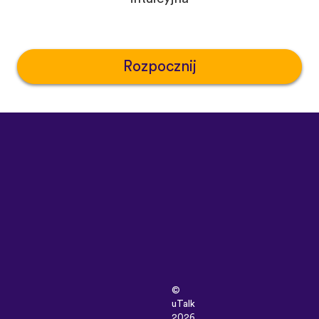
Rozpocznij
©
uTalk
2026