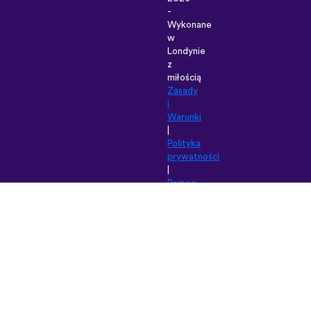
-
Wykonane
w
Londynie
z
miłością
Zasady
i
Warunki
|
Polityka
prywatności
|
Pomoc
|
Blog
|
Pobierz