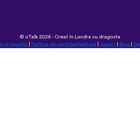
©
uTalk
2026 - Creat în Londra cu dragoste
i și condiții
|
Politica de confidențialitate
|
Suport
|
Blog
|
De
Navighează pe acest site în:
Deutsch
Español
Norsk
Dansk
עברית
中文
Polski
Română
한국어
Português do Brasil
Монгол
Azərbaycan dili