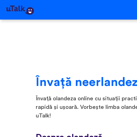
Învaţă neerlande
Învață olandeza online cu situații practi
rapidă și ușoară. Vorbește limba olan
uTalk!