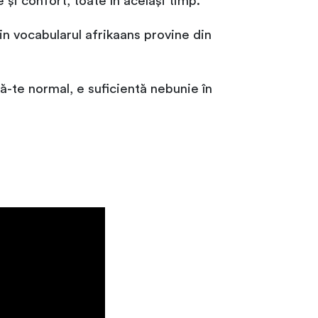
 și confort, toate în același timp.
in vocabularul afrikaans provine din
-te normal, e suficientă nebunie în