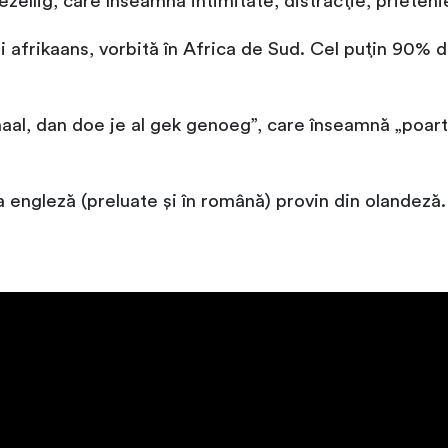
zellig, care înseamnă intimitate, distracție, prietenie
afrikaans, vorbită în Africa de Sud. Cel puțin 90% d
aal, dan doe je al gek genoeg”, care înseamnă „poartă
a engleză (preluate și în română) provin din olandeză.