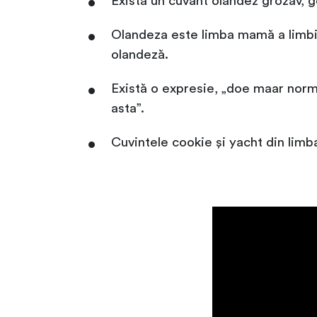
Există un cuvânt olandez grozav, ge
Olandeza este limba mamă a limbii 
olandeză.
Există o expresie, „doe maar norm
asta”.
Cuvintele cookie și yacht din limb