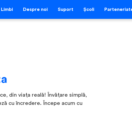
Limbi
Despre noi
Suport
Școli
Parteneriat
za
ce, din viața reală! Învățare simplă,
deză cu încredere. Începe acum cu