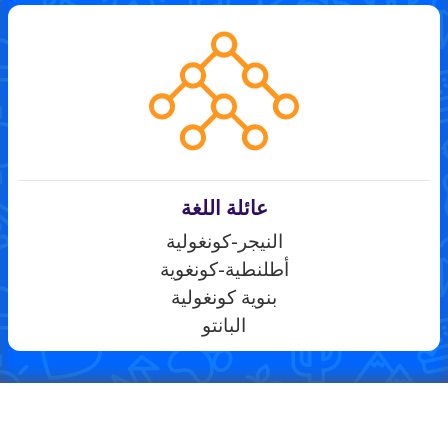
عائلة اللغة
النيجر-كونغولية
أطلنطية-كونغوية
بنوية كونغولية
البانتو