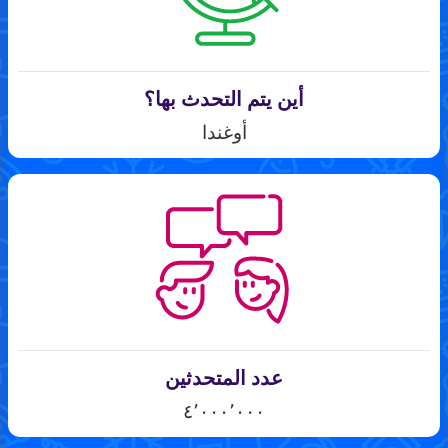
أين يتم التحدث بها؟
أوغندا
عدد المتحدثين
٤٬٠٠٠٬٠٠٠