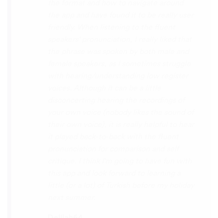
So many languages makes me so happy
because of you, I’ll be able to learn
Lingala, Yoruba , Zulu , Xhosa !!! Thank
you x10000000 ! And your games are very
interactive, fun and the vocabulary words
that you suggest offer a great virtual
immersion / introduction to the language
:) perfect for beginners!!! Ps: Are you
planing to add Ewe , Fon and Akan in the
future?
😍
😍
😍
they are the official
languages of Benin, Togo and Ghana :D
Thanks
🙏
😊
Sunshiiiine_004
App Store