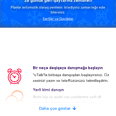
28 günlük geri qaytarma zəmanəti
Planlar avtomatik olaraq yenilənir. İstədiyiniz zaman ləğv edə
bilərsiniz.
Şərtlər və Qaydalar
Bir neçə dəqiqəyə danışmağa başlayın
"uTalk"la birbaşa danışıqdan başlayırsınız. Öz
səsinizi yazın və tələffüzünüzü təkmilləşdirin.
Yerli kimi danışın
Bizim kişi və qadın səs yazılarımız yerli dil
daşıyıcıları tərəfindən yazılıb. Bir çox
iştirakçıların səsi redaktə olunub.
Daha çox göstər