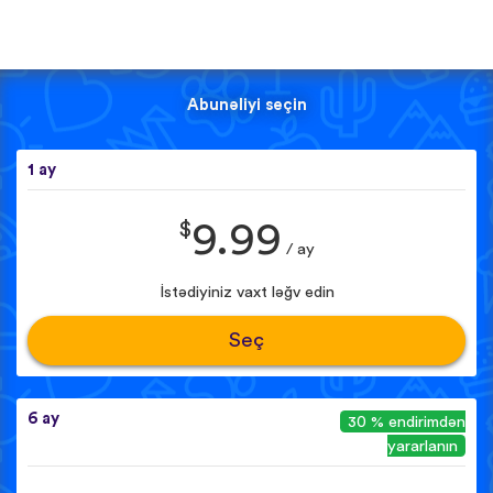
Abunəliyi seçin
1 ay
$
9.99
/ ay
İstədiyiniz vaxt ləğv edin
Seç
6 ay
30 % endirimdən
yararlanın