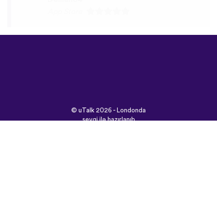
©
uTalk
2026 - Londonda
sevgi ilə hazırlanıb
Şərtlər və Qaydalar
|
Məxfilik Siyasəti
|
Dəstək
|
Bloq
|
Yüklə
Saytı burada açın:
English
Français
Deutsch
(British)
Español
Italiano
Русский
Nederlands
Svenska
Norsk
Dansk
Suomi
Magyar
Ελληνικά
Türkçe
עברית