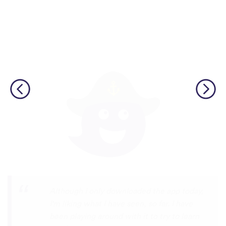
I’m SOOOOO grateful, you are literally
the only app who has SO MANY African
languages !!!!! I recently took a DNA test
and I really want to reconnect with my
African roots and it’s so hard to find
African languages other than Swahili on
the internet and the resources aren’t
easily accessible… the fact that you have