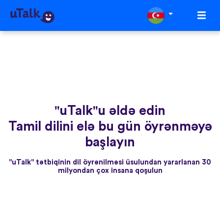
"uTalk"u əldə edin
Tamil dilini elə bu gün öyrənməyə
başlayın
"uTalk" tətbiqinin dil öyrənilməsi üsulundan yararlanan 30
milyondan çox insana qoşulun