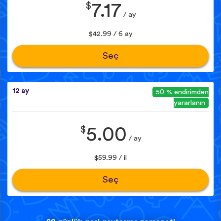
$
7.17
/ ay
$42.99 / 6 ay
Seç
12 ay
50 % endirimdən
yararlanın
$
5.00
/ ay
$59.99 / il
Seç