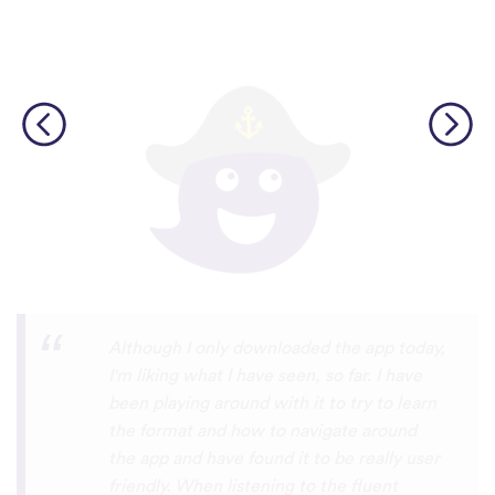
I’m SOOOOO grateful, you are literally
the only app who has SO MANY African
languages !!!!! I recently took a DNA test
and I really want to reconnect with my
African roots and it’s so hard to find
African languages other than Swahili on
the internet and the resources aren’t
easily accessible… the fact that you have
So many languages makes me so happy
because of you, I’ll be able to learn
Lingala, Yoruba , Zulu , Xhosa !!! Thank