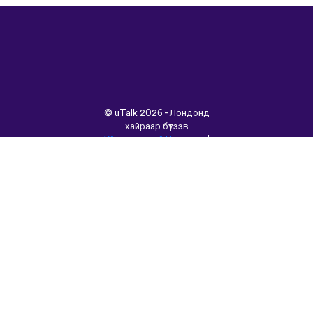
©
uTalk
2026 - Лондонд
хайраар бүтээв
Үйлчилгээний Нөхцөлүүд
|
Нууцлалын Бодлого
|
Тусламж
|
Блог
|
Татаж
авах&nbsp;
Энэ сайтыг өөр хэлээр
үзнэ үү:
English
Français
Deutsch
(British)
Español
Italiano
Русский
Nederlands
Svenska
Norsk
Dansk
Suomi
Magyar
Ελληνικά
Türkçe
עברית
中文
日本語
Čeština
Slovenčina
Български
Polski