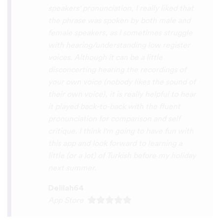
you x10000000 ! And your games are very
interactive, fun and the vocabulary words
that you suggest offer a great virtual
immersion / introduction to the language
:) perfect for beginners!!! Ps: Are you
planing to add Ewe , Fon and Akan in the
future?
😍
😍
😍
they are the official
languages of Benin, Togo and Ghana :D
Thanks
🙏
😊
Sunshiiiine_004
App Store