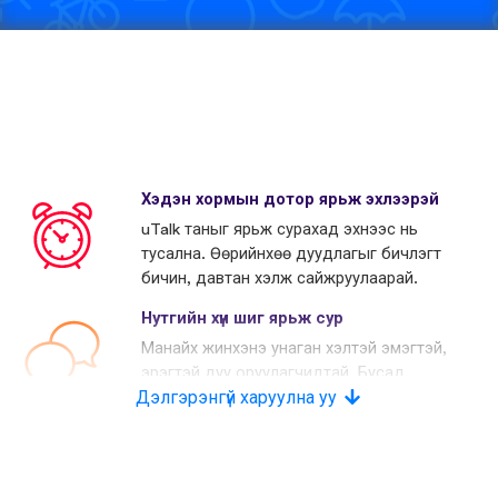
Хэдэн хормын дотор ярьж эхлээрэй
uTalk таныг ярьж сурахад эхнээс нь
тусална. Өөрийнхөө дуудлагыг бичлэгт
бичин, давтан хэлж сайжруулаарай.
Нутгийн хүн шиг ярьж сур
Манайх жинхэнэ унаган хэлтэй эмэгтэй,
эрэгтэй дуу оруулагчидтай. Бусад
Дэлгэрэнгүй харуулна уу
өрсөлдөгчид хиймэл дуу хоолой
хэрэглэдэг.