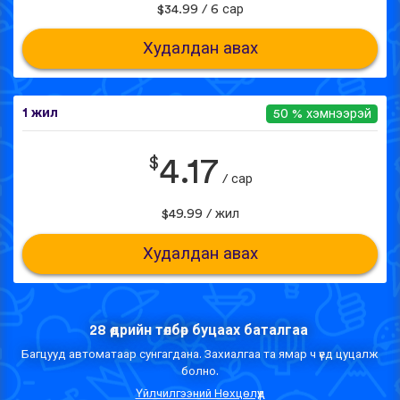
$34.99 / 6 сар
Худалдан авах
1 жил
50 % хэмнээрэй
$
4.17
/ сар
$49.99 / жил
Худалдан авах
28 өдрийн төлбөр буцаах баталгаа
Багцууд автоматаар сунгагдана. Захиалгаа та ямар ч үед цуцалж
болно.
Үйлчилгээний Нөхцөлүүд