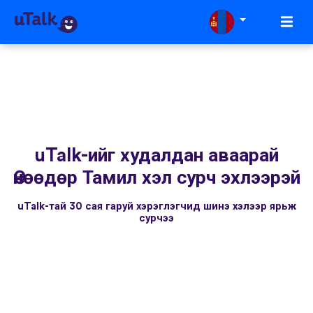
uTalk-ийг худалдан аваарай
Өнөөдөр Тамил хэл сурч эхлээрэй
uTalk-тай 30 сая гаруй хэрэглэгчид шинэ хэлээр ярьж
сурчээ