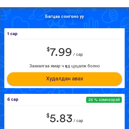
Багцаа сонгоно уу
1 сар
$
7.99
/ сар
Захиалгаа ямар ч үед цуцалж болно
Худалдан авах
6 сар
25 % хэмнээрэй
$
5.83
/ сар