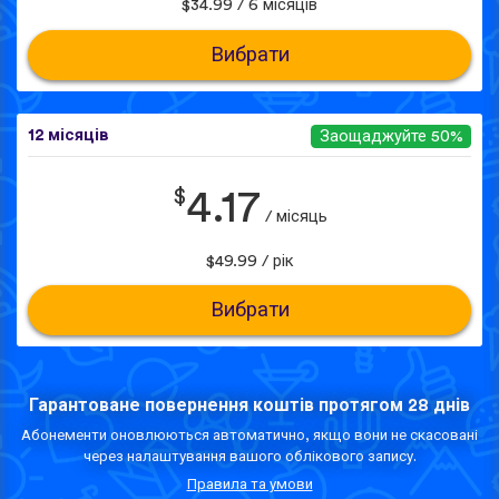
$34.99 / 6 місяців
Вибрати
12 місяців
Заощаджуйте 50%
$
4.17
/ місяць
$49.99 / рік
Вибрати
Гарантоване повернення коштів протягом 28 днів
Абонементи оновлюються автоматично, якщо вони не скасовані
через налаштування вашого облікового запису.
Правила та умови