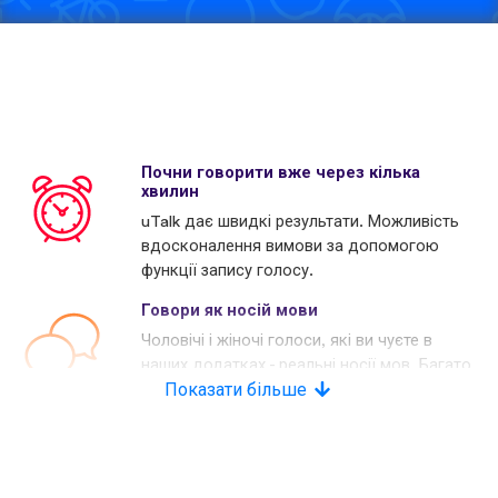
Почни говорити вже через кілька
хвилин
uTalk дає швидкі результати. Можливість
вдосконалення вимови за допомогою
функції запису голосу.
Говори як носій мови
Чоловічі і жіночі голоси, які ви чуєте в
наших додатках - реальні носії мов. Багато
наших конкурентів використовують
Показати більше
комп'ютерні голоси.