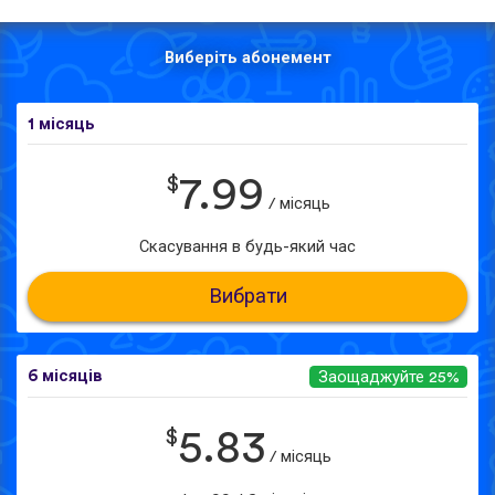
Виберіть абонемент
1 місяць
$
7.99
/ місяць
Скасування в будь-який час
Вибрати
6 місяців
Заощаджуйте 25%
$
5.83
/ місяць