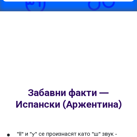
Забавни факти —
Испански (Аржентина)
"ll" и "y" се произнасят като "ш" звук -