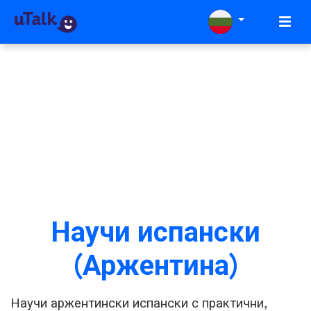
Научи испански
(Аржентина)
Научи аржентински испански с практични,