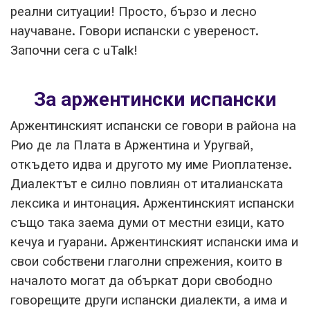
реални ситуации! Просто, бързо и лесно
научаване. Говори испански с увереност.
Започни сега с uTalk!
За аржентински испански
Аржентинският испански се говори в района на
Рио де ла Плата в Аржентина и Уругвай,
откъдето идва и другото му име Риоплатензе.
Диалектът е силно повлиян от италианската
лексика и интонация. Аржентинският испански
също така заема думи от местни езици, като
кечуа и гуарани. Аржентинският испански има и
свои собствени глаголни спрежения, които в
началото могат да объркат дори свободно
говорещите други испански диалекти, а има и