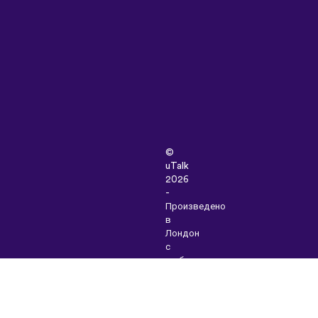
©
uTalk
2026
-
Произведено
в
Лондон
с
любов
Правила
и
условия
|