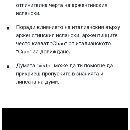
отличителна черта на аржентинския
испански.
Поради влиянието на италианския върху
арженстинския испански, аржентинците
често казват "Chau" от италианското
"Ciao" за довиждане.
Думата "viste" може да ти помогне да
прикриеш пропуските в знанията и
липсата на думи.