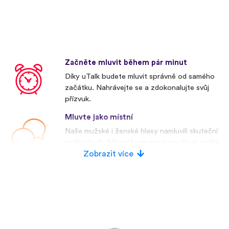
Začněte mluvit během pár minut
Díky uTalk budete mluvit správně od samého
začátku. Nahrávejte se a zdokonalujte svůj
přízvuk.
Mluvte jako místní
Naše mužské i ženské hlasy namluvili skuteční
rodilí mluvčí. Mnozí konkurenti používají umělé
hlasy.
Zobrazit více