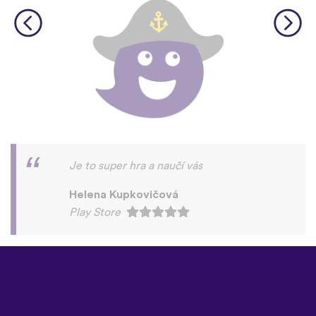
Je to super hra a naučí vás
Helena Kupkovičová
Play Store