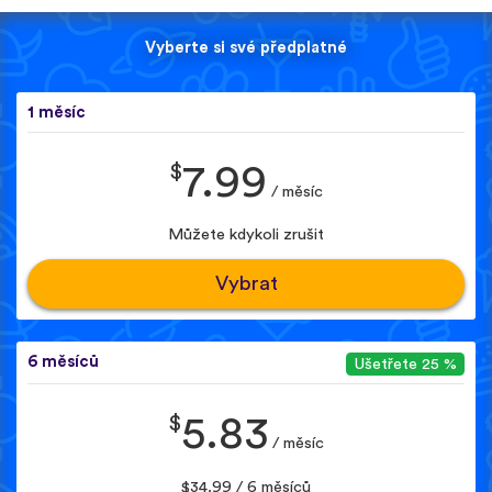
Vyberte si své předplatné
1 měsíc
$
7.99
/ měsíc
Můžete kdykoli zrušit
Vybrat
6 měsíců
Ušetřete 25 %
$
5.83
/ měsíc
$34.99 / 6 měsíců