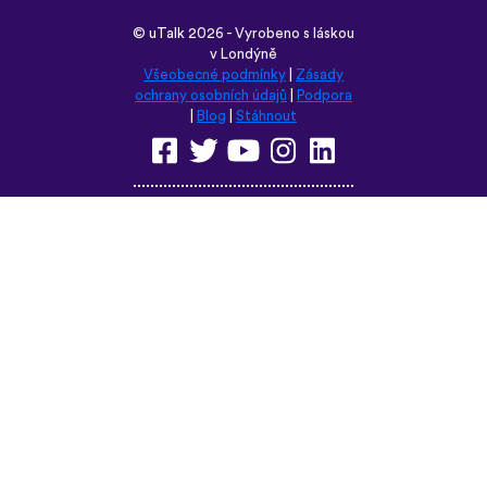
©
uTalk
2026 - Vyrobeno s láskou
v Londýně
Všeobecné podmínky
|
Zásady
ochrany osobních údajů
|
Podpora
|
Blog
|
Stáhnout
Prohlédněte si tyto stránky v
některém z těchto jazyků:
English
Français
Deutsch
(British)
Español
Italiano
Русский
Nederlands
Svenska
Norsk
Dansk
Suomi
Magyar
Ελληνικά
Türkçe
עברית
中文
日本語
Čeština
Slovenčina
Български
Polski
Română
فارسی
Bahasa
(ایران)
Indonesia