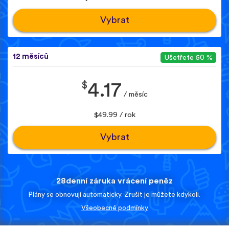
Vybrat
12 měsíců
Ušetřete 50 %
$
4.17
/ měsíc
$49.99 / rok
Vybrat
28denní záruka vrácení peněz
Plány se obnovují automaticky. Zrušit je můžete kdykoli.
Všeobecné podmínky