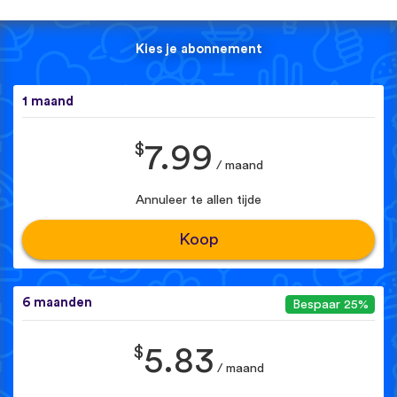
Kies je abonnement
1 maand
$
7.99
/ maand
Annuleer te allen tijde
Koop
6 maanden
Bespaar 25%
$
5.83
/ maand