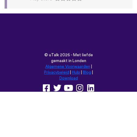
©
uTalk
2026 - Met liefde
gemaakt in Londen
Algemene Voorwaarden
|
Privacybeleid
|
Hulp
|
Blog
|
Download
Browse deze website in:
English
Français
Deutsch
(British)
Español
Italiano
Русский
Nederlands
Svenska
Norsk