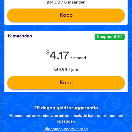
$34.99 / 6 maanden
Koop
12 maanden
Bespaar 50%
$
4.17
/ maand
$49.99 / jaar
Koop
28 dagen geldteruggarantie
Abonnementen vernieuwen automatisch. Je kunt op elk moment
opzeggen.
Algemene Voorwaarden