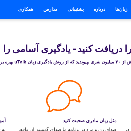
زبان‌ها
درباره
پشتیبانی
مدارس
همکاری
-
یادگیری آسامی را 
 از روش یادگیری زبان uTalk بهره برده‌اند
مثل زبان مادری صحبت کنید
آمو
د.
صدای زن و مرد در برنامه ما صدای گویشوران واقعی
به 