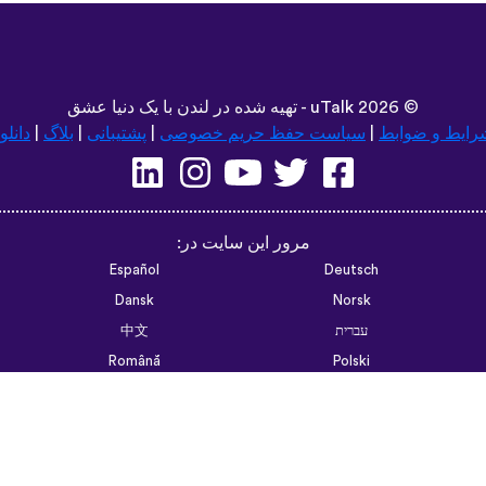
©
2026 - تهیه شده در لندن با یک دنیا عشق
uTalk
رایط و ضوابط
|
سیاست حفظ حریم خصوصی
|
پشتیبانی
|
بلاگ
|
دانلو
مرور این سایت در:
Español
Deutsch
Dansk
Norsk
עברית
中文
Română
Polski
Português do Brasil
한국어
Azərbaycan dili
Монгол