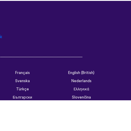
ش
Français
English (British)
Svenska
Nederlands
Türkçe
Ελληνικά
Български
Slovenčina
Tiếng Việt
ไทย