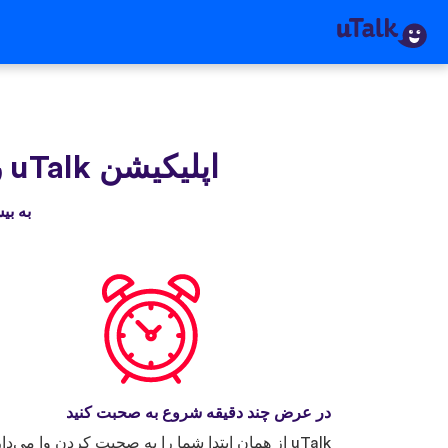
اپلیکیشن uTalk‌ را دریافت کنید
به بیش از ۳۰ میلیون نفری بپیوندید که
در عرض چند دقیقه شروع به صحبت کنید
uTalk از همان ابتدا شما را به صحبت کردن وا می‌دار