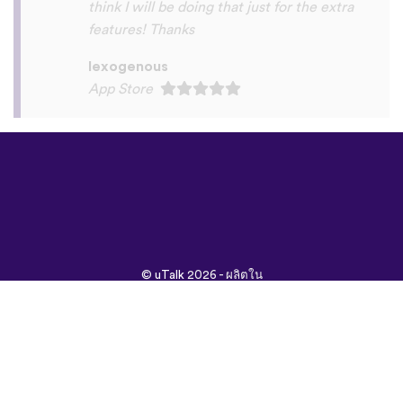
©
uTalk
2026 - ผลิตใน
ลอนดอนด้วยรัก
ข้อกำหนดและเงื่อนไข
|
นโยบายความเป็นส่วนตัว
|
ช่วยเหลือ
|
บล็อก
|
ดาวน์โหลด
ค้นหาเว็บนี้ใน:
English
Français
Deutsch
(British)
Español
Italiano
Русский
Nederlands
Svenska
Norsk
Dansk
Suomi
Magyar
Ελληνικά
Türkçe
עברית
中文
日本
Čeština
語