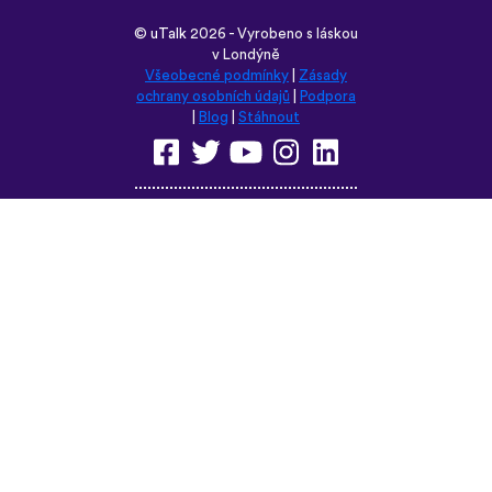
©
uTalk
2026 - Vyrobeno s láskou
v Londýně
Všeobecné podmínky
|
Zásady
ochrany osobních údajů
|
Podpora
|
Blog
|
Stáhnout
Prohlédněte si tyto stránky v
některém z těchto jazyků:
English
Français
Deutsch
(British)
Español
Italiano
Русский
Nederlands
Svenska
Norsk
Dansk
Suomi
Magyar
Ελληνικά
Türkçe
עברית
中文
日本語
Čeština
Slovenčina
Български
Polski
Română
فارسی
Bahasa
(ایران)
Indonesia