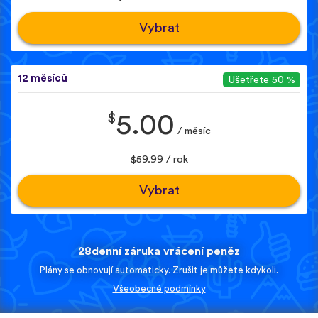
Vybrat
12 měsíců
Ušetřete 50 %
$
5.00
/ měsíc
$59.99 / rok
Vybrat
28denní záruka vrácení peněz
Plány se obnovují automaticky. Zrušit je můžete kdykoli.
Všeobecné podmínky