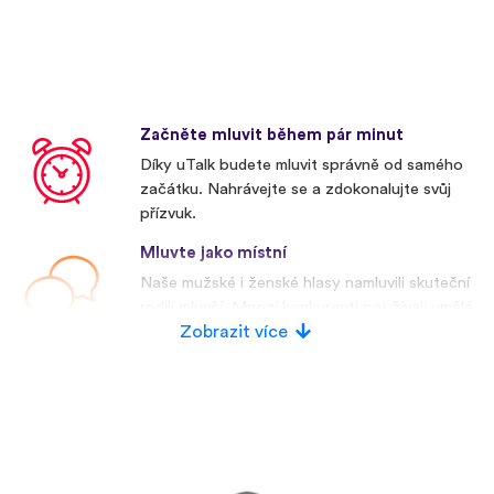
Začněte mluvit během pár minut
Díky uTalk budete mluvit správně od samého
začátku. Nahrávejte se a zdokonalujte svůj
přízvuk.
Mluvte jako místní
Naše mužské i ženské hlasy namluvili skuteční
rodilí mluvčí. Mnozí konkurenti používají umělé
hlasy.
Zobrazit více