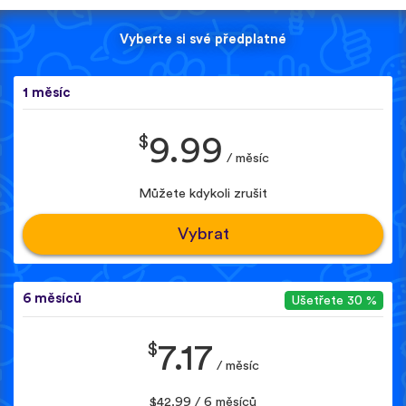
Vyberte si své předplatné
1 měsíc
$
9.99
/ měsíc
Můžete kdykoli zrušit
Vybrat
6 měsíců
Ušetřete 30 %
$
7.17
/ měsíc
$42.99 / 6 měsíců