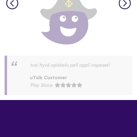
©
uTalk
2026 - Valmistettu
rakkaudella Lontoossa
Käyttöehdot
|
Tietosuojakäytäntö
|
Tuki
|
Blogi
|
Lataa