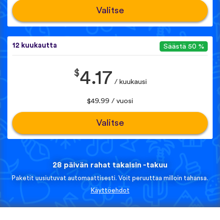
Valitse
12 kuukautta
Säästä 50 %
$
4.17
/ kuukausi
$49.99 / vuosi
Valitse
28 päivän rahat takaisin -takuu
Paketit uusiutuvat automaattisesti. Voit peruuttaa milloin tahansa.
Käyttöehdot