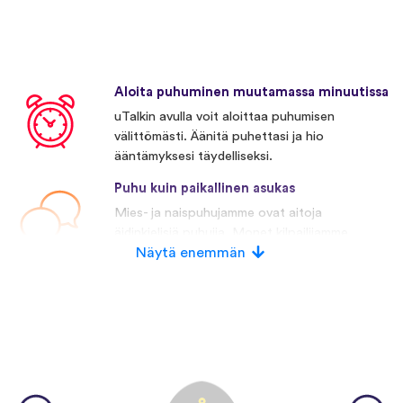
Aloita puhuminen muutamassa minuutissa
uTalkin avulla voit aloittaa puhumisen
välittömästi. Äänitä puhettasi ja hio
ääntämyksesi täydelliseksi.
Puhu kuin paikallinen asukas
Mies- ja naispuhujamme ovat aitoja
äidinkielisiä puhujia. Monet kilpailijamme
käyttävät keinotekoista puhetta.
Näytä enemmän