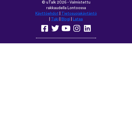
Selaa tätä sivustoa kielellä:
English
Français
Deutsch
(British)
Español
Italiano
Русский
Nederlands
Svenska
Norsk
Dansk
Suomi
Magyar
Ελληνικά
Türkçe
עברית
中文
日本語
Čeština
Slovenčina
Български
Polski
Română
فارسی
Bahasa
(ایران)
Indonesia
ไทย
Tiếng
한국어
Việt
Português
Українська
العربية
do Brasil
الرسمية
الحديثة
Монгол
Azərbaycan
dili