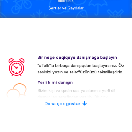
bilərsiniz.
Şərtlər və Qaydalar
Bir neçə dəqiqəyə danışmağa başlayın
"uTalk"la birbaşa danışıqdan başlayırsınız. Öz
səsinizi yazın və tələffüzünüzü təkmilləşdirin.
Yerli kimi danışın
Bizim kişi və qadın səs yazılarımız yerli dil
daşıyıcıları tərəfindən yazılıb. Bir çox
iştirakçıların səsi redaktə olunub.
Daha çox göstər