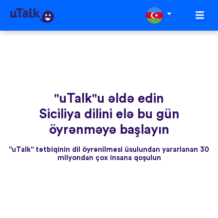
"uTalk"u əldə edin
Siciliya dilini elə bu gün
öyrənməyə başlayın
"uTalk" tətbiqinin dil öyrənilməsi üsulundan yararlanan 30
milyondan çox insana qoşulun