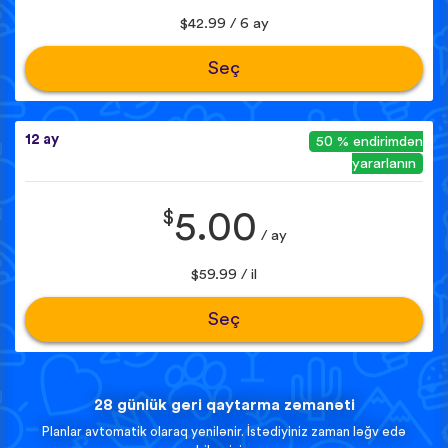
$42.99 / 6 ay
Seç
12 ay
50 % endirimdən
yararlanın
$
5.00
/ ay
$59.99 / il
Seç
28 günlük geri qaytarma zəmanəti
Planlar avtomatik olaraq yenilənir. İstədiyiniz zaman ləğv edə