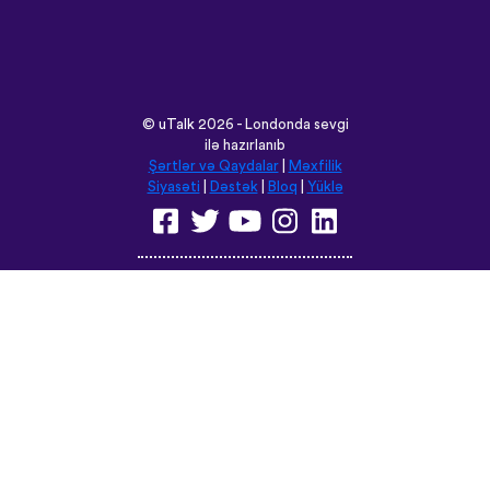
©
uTalk
2026 - Londonda sevgi
ilə hazırlanıb
Şərtlər və Qaydalar
|
Məxfilik
Siyasəti
|
Dəstək
|
Bloq
|
Yüklə
Saytı burada açın:
English
Français
Deutsch
(British)
Español
Italiano
Русский
Nederlands
Svenska
Norsk
Dansk
Suomi
Magyar
Ελληνικά
Türkçe
עברית
中文
日本語
Čeština
Slovenčina
Български
Polski