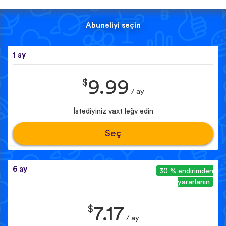
Abunəliyi seçin
1 ay
$
9.99
/ ay
İstədiyiniz vaxt ləğv edin
Seç
6 ay
30 % endirimdən
yararlanın
$
7.17
/ ay