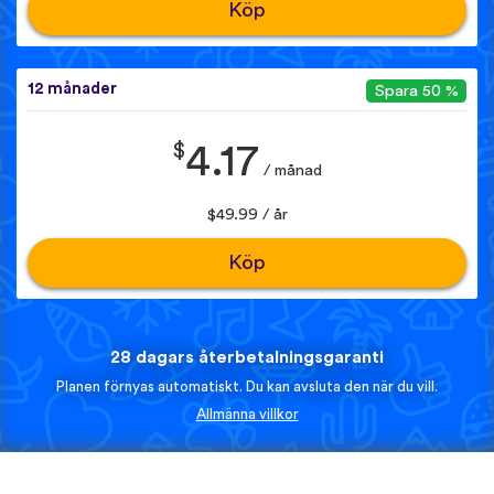
Köp
12 månader
Spara 50 %
$
4.17
/ månad
$49.99 / år
Köp
28 dagars återbetalningsgaranti
Planen förnyas automatiskt. Du kan avsluta den när du vill.
Allmänna villkor