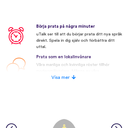
Börja prata på några minuter
uTalk ser till att du börjar prata ditt nya språk
direkt. Spela in dig själv och förbättra ditt
uttal.
Prata som en lokalinvånare
Våra manliga och kvinnliga röster tillhör
modersmålstalare. Många av våra
konkurrenter använder konstgjorda röster.
Visa mer