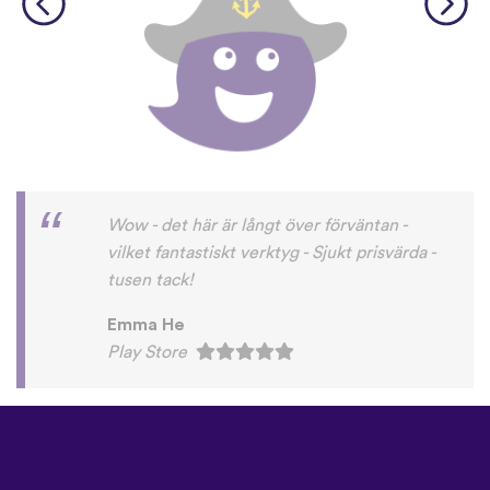
Wow - det här är långt över förväntan -
vilket fantastiskt verktyg - Sjukt prisvärda -
tusen tack!
Emma He
Play Store