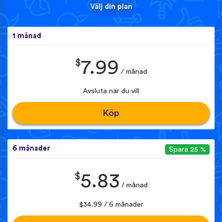
Välj din plan
1 månad
$
7.99
/ månad
Avsluta när du vill
Köp
6 månader
Spara 25 %
$
5.83
/ månad
$34.99 / 6 månader