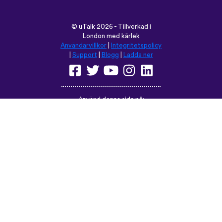
©
uTalk
2026 - Tillverkad i
London med kärlek
Användarvillkor
|
Integritetspolicy
|
Support
|
Blogg
|
Ladda ner
Använd denna sida på:
English
Français
Deutsch
(British)
Español
Italiano
Русский
Nederlands
Svenska
Norsk
Dansk
Suomi
Magyar
Ελληνικά
Türkçe
עברית
中文
日本語
Čeština
Slovenčina
Български
Polski
Română
فارسی
Bahasa
(ایران)
Indonesia
ไทย
Tiếng
한국어