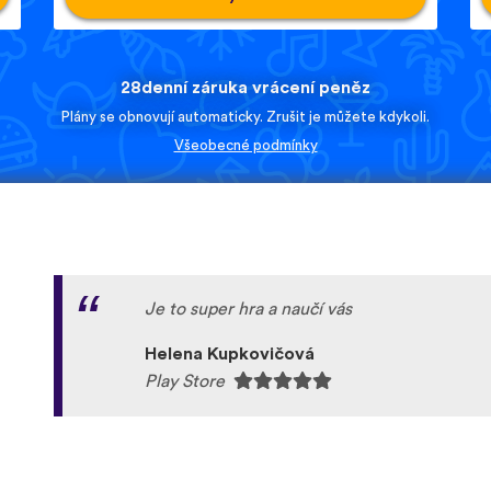
28denní záruka vrácení peněz
Plány se obnovují automaticky. Zrušit je můžete kdykoli.
Všeobecné podmínky
Je to super hra a naučí vás
Helena Kupkovičová
Play Store