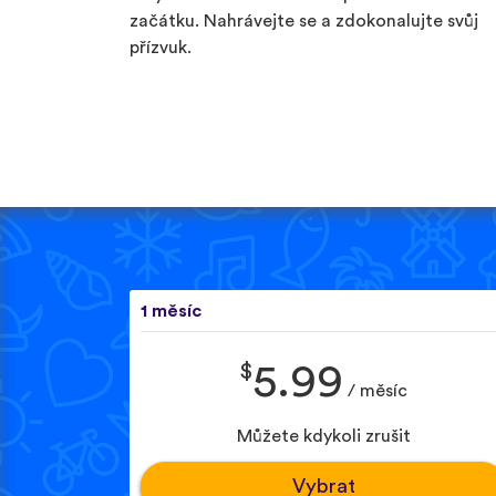
začátku. Nahrávejte se a zdokonalujte svůj
přízvuk.
1 měsíc
$
5.99
/ měsíc
Můžete kdykoli zrušit
Vybrat