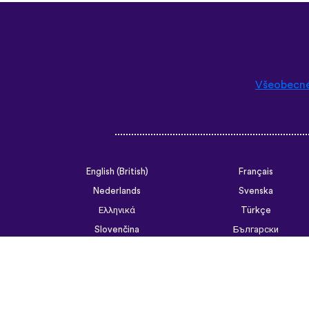
Všeobecn
English (British)
Français
Nederlands
Svenska
Ελληνικά
Türkçe
Slovenčina
Български
ไทย
Tiếng Việt