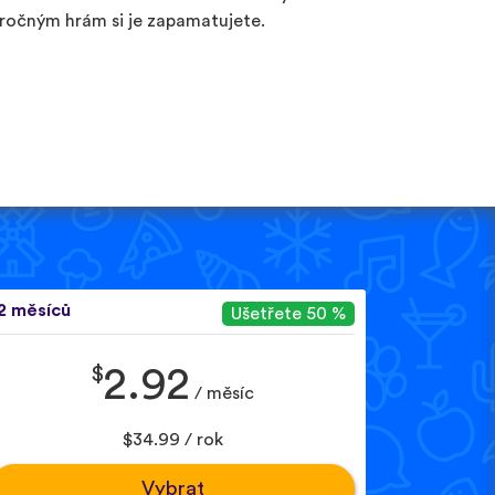
ročným hrám si je zapamatujete.
2 měsíců
Ušetřete 50 %
$
2.92
/ měsíc
$34.99 / rok
Vybrat