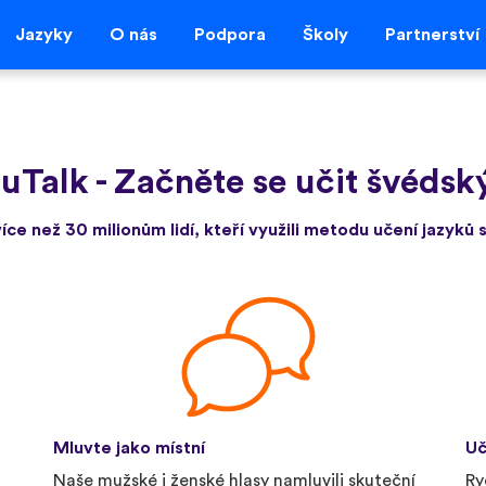
Jazyky
O nás
Podpora
Školy
Partnerství
 uTalk
-
Začněte se učit švédský
více než 30 milionům lidí, kteří využili metodu učení jazyků s
Mluvte jako místní
Uč
Naše mužské i ženské hlasy namluvili skuteční
Ry