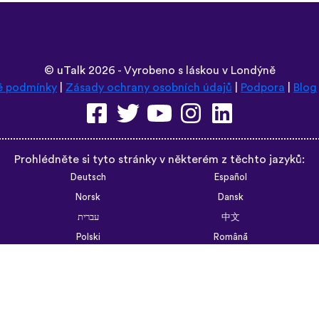
©
uTalk
2026 - Vyrobeno s láskou v Londýně
é podmínky
|
Zásady ochrany osobních údajů
|
Podpora
|
Blog
Prohlédněte si tyto stránky v některém z těchto jazyků:
Deutsch
Español
Norsk
Dansk
עברית
中文
Polski
Română
한국어
Português do Brasil
Монгол
Azərbaycan dili