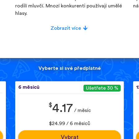
rodilí mluvčí. Mnozí konkurenti používají umělé
ná
hlasy.
Zobrazit více
Vyberte si své předplatné
6 měsíců
1
Ušetřete 30 %
$
4.17
/ měsíc
$24.99 / 6 měsíců
Vybrat