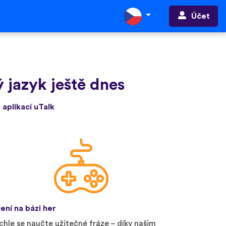
Účet
 jazyk ještě dnes
 aplikací uTalk
ení na bázi her
chle se naučte užitečné fráze – díky našim