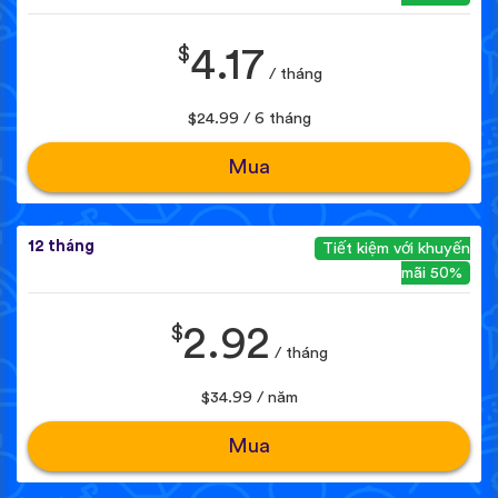
$
4.17
/ tháng
$24.99 / 6 tháng
Mua
12 tháng
Tiết kiệm với khuyến
mãi 50%
$
2.92
/ tháng
$34.99 / năm
Mua