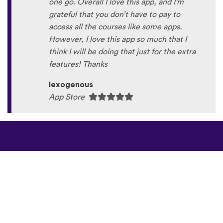
one go. Overall I love this app, and I’m
grateful that you don’t have to pay to
access all the courses like some apps.
However, I love this app so much that I
think I will be doing that just for the extra
features! Thanks
lexogenous
App Store
©
uTalk
2026 - Được
tạo ra bằng sự tâm
huyết đến từ Luân Đôn