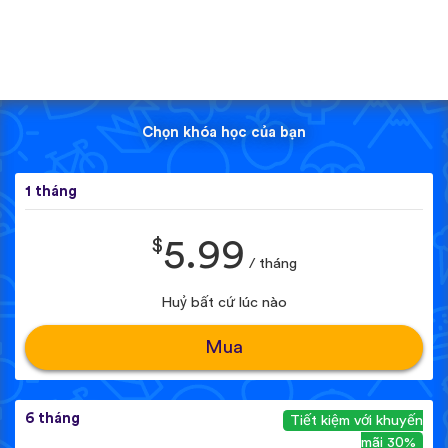
Chọn khóa học của bạn
1 tháng
$
5.99
/ tháng
Huỷ bất cứ lúc nào
Mua
6 tháng
Tiết kiệm với khuyến
mãi 30%