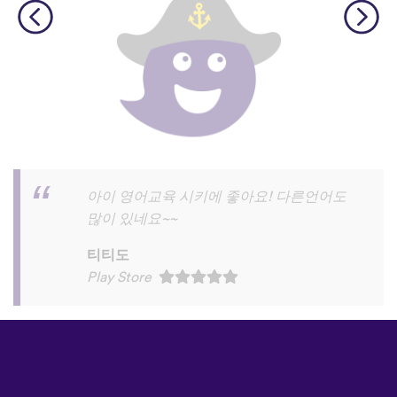
와!!!!너무 재밌고 영어공부시간중 이게 제
일 재밌어요
임소영
Play Store
©
uTalk
2026 - Made in London
with love
이용 약관
|
개인정보 처리방침
|
고객
지원
|
블로그
|
다운로드