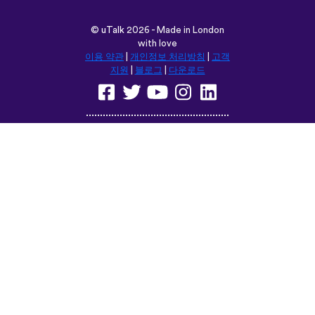
다음 위치에서 이 사이트를 탐색합
니다:
English
Français
Deutsch
(British)
Español
Italiano
Русский
Nederlands
Svenska
Norsk
Dansk
Suomi
Magyar
Ελληνικά
Türkçe
עברית
中文
日本語
Čeština
Slovenčina
Български
Polski
Română
فارسی
Bahasa
(ایران)
Indonesia
ไทย
Tiếng
한국어
Việt
Português
Українська
العربية
do Brasil
الرسمية
الحديثة
Монгол
Azərbaycan
dili