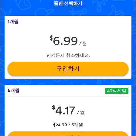
플랜 선택하기
1개월
$
6.99
/ 월
언제든지 취소하세요.
구입하기
6개월
40% 세일
$
4.17
/ 월
$24.99 / 6개월