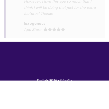
©
uTalk
2026 - ロンドン
で開発されました
取引条件
|
プライバシポ
リシー
|
サポート
|
ブロ
グ
|
ダウンロード
言語：
English
Français
Deutsch
(British)
Español
Italiano
Русский
Nederlands
Svenska
Norsk
Dansk
Suomi
Magyar
Ελληνικά
Türkçe
עברית
中文
日本
Čeština