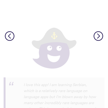
Although I only downloaded the app today,
I'm liking what I have seen, so far. I have
been playing around with it to try to learn
the format and how to navigate around
the app and have found it to be really user
friendly. When listening to the fluent
speakers' pronunciation, I really liked that
the phrase was spoken by both male and
female speakers, as I sometimes struggle