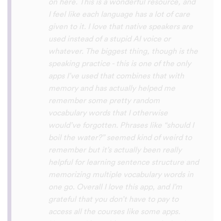
with hearing/understanding low register
voices. Although it can be a little
disconcerting hearing the recordings of
your own voice (nobody likes the sound of
their own voice), it is really helpful to hear
it played back-to-back with the fluent
pronunciation for comparison and self
critique. I think I'm going to have fun with
this app and look forward to learning a
little (or a lot) of Turkish before my holiday
next summer.
Delilah64
App Store