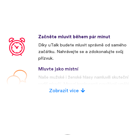
Začněte mluvit během pár minut
Díky uTalk budete mluvit správně od samého
začátku. Nahrávejte se a zdokonalujte svůj
přízvuk.
Mluvte jako místní
Naše mužské i ženské hlasy namluvili skuteční
rodilí mluvčí. Mnozí konkurenti používají umělé
hlasy.
Zobrazit více