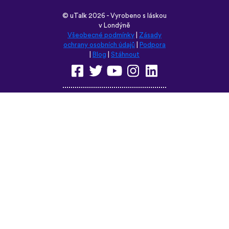
©
uTalk
2026 - Vyrobeno s láskou
v Londýně
Všeobecné podmínky
|
Zásady
ochrany osobních údajů
|
Podpora
|
Blog
|
Stáhnout
Prohlédněte si tyto stránky v
některém z těchto jazyků:
English
Français
Deutsch
(British)
Español
Italiano
Русский
Nederlands
Svenska
Norsk
Dansk
Suomi
Magyar
Ελληνικά
Türkçe
עברית
中文
日本語
Čeština
Slovenčina
Български
Polski
Română
فارسی
Bahasa
(ایران)
Indonesia