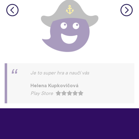
Je to super hra a naučí vás
Helena Kupkovičová
Play Store