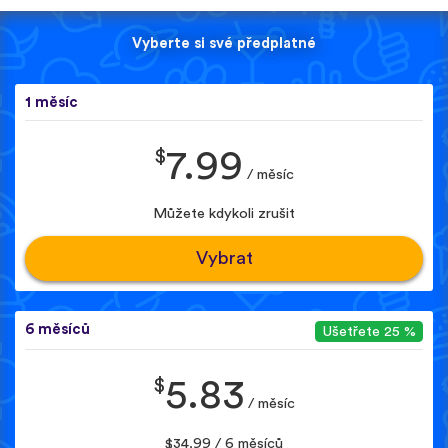
Vyberte si své předplatné
1 měsíc
$
7.99
/ měsíc
Můžete kdykoli zrušit
Vybrat
6 měsíců
Ušetřete 25 %
$
5.83
/ měsíc
$34.99 / 6 měsíců