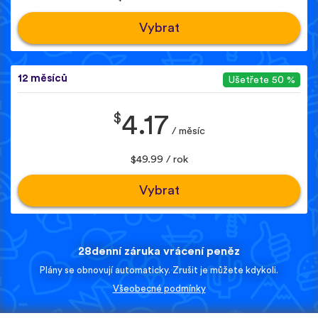
Vybrat
12 měsíců
Ušetřete 50 %
$
4.17
/ měsíc
$49.99 / rok
Vybrat
28denní záruka vrácení peněz
Plány se obnovují automaticky. Zrušit je můžete kdykoli.
Všeobecné podmínky