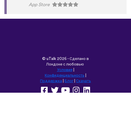
App Store
©
uTalk
2026 - Сделано в
Лондоне с любовью
Условия
|
Конфиденциальность
|
Поддержка
|
Блог
|
Скачать
Выбрать другой язык сайта:
English
Français
Deutsch
(British)
Español
Italiano
Русский