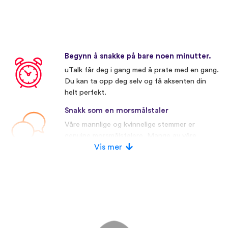
Begynn å snakke på bare noen minutter.
uTalk får deg i gang med å prate med en gang.
Du kan ta opp deg selv og få aksenten din
helt perfekt.
Snakk som en morsmålstaler
Våre mannlige og kvinnelige stemmer er
genuine morsmålstalere. Mange av våre
konkurrenter bruker kunstige stemmer.
Vis mer