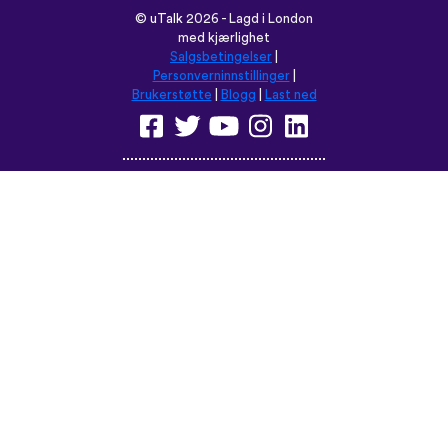
©
uTalk
2026 - Lagd i London
med kjærlighet
Salgsbetingelser
|
Personverninnstillinger
|
Brukerstøtte
|
Blogg
|
Last ned
Les denne nettsiden på:
English
Français
Deutsch
(British)
Español
Italiano
Русский
Nederlands
Svenska
Norsk
Dansk
Suomi
Magyar
Ελληνικά
Türkçe
עברית
中文
日本語
Čeština
Slovenčina
Български
Polski
Română
فارسی
Bahasa
(ایران)
Indonesia
ไทย
Tiếng
한국어
Việt