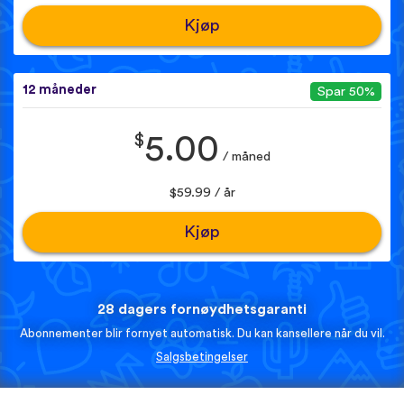
Kjøp
12 måneder
Spar 50%
$
5.00
/ måned
$59.99 / år
Kjøp
28 dagers fornøydhetsgaranti
Abonnementer blir fornyet automatisk. Du kan kansellere når du vil.
Salgsbetingelser